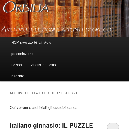
Menu principale
HOME www.orbilia.it Auto-
Vai al contenuto principale
Vai al contenuto secondario
presentazione
Lezioni
Analisi del testo
Esercizi
ARCHIVIO DELLA CATEGORIA:
ESERCIZI
Qui verranno archiviati gli esercizi caricati.
Italiano ginnasio: IL PUZZLE