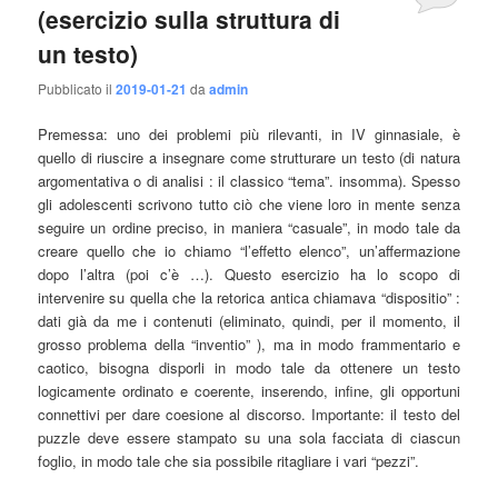
(esercizio sulla struttura di
un testo)
Pubblicato il
2019-01-21
da
admin
Premessa: uno dei problemi più rilevanti, in IV ginnasiale, è
quello di riuscire a insegnare come strutturare un testo (di natura
argomentativa o di analisi : il classico “tema”. insomma). Spesso
gli adolescenti scrivono tutto ciò che viene loro in mente senza
seguire un ordine preciso, in maniera “casuale”, in modo tale da
creare quello che io chiamo “l’effetto elenco”, un’affermazione
dopo l’altra (poi c’è …). Questo esercizio ha lo scopo di
intervenire su quella che la retorica antica chiamava “dispositio” :
dati già da me i contenuti (eliminato, quindi, per il momento, il
grosso problema della “inventio” ), ma in modo frammentario e
caotico, bisogna disporli in modo tale da ottenere un testo
logicamente ordinato e coerente, inserendo, infine, gli opportuni
connettivi per dare coesione al discorso. Importante: il testo del
puzzle deve essere stampato su una sola facciata di ciascun
foglio, in modo tale che sia possibile ritagliare i vari “pezzi”.