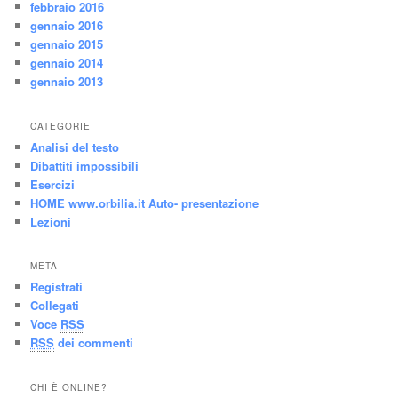
febbraio 2016
gennaio 2016
gennaio 2015
gennaio 2014
gennaio 2013
CATEGORIE
Analisi del testo
Dibattiti impossibili
Esercizi
HOME www.orbilia.it Auto- presentazione
Lezioni
META
Registrati
Collegati
Voce
RSS
RSS
dei commenti
CHI È ONLINE?