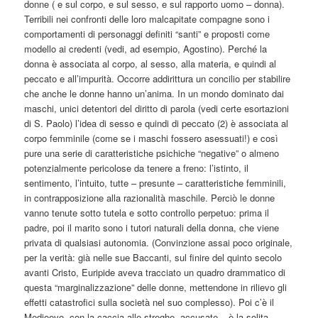
donne ( e sul corpo, e sul sesso, e sul rapporto uomo – donna).
Terribili nei confronti delle loro malcapitate compagne sono i
comportamenti di personaggi definiti “santi” e proposti come
modello ai credenti (vedi, ad esempio, Agostino). Perché la
donna è associata al corpo, al sesso, alla materia, e quindi al
peccato e all’impurità. Occorre addirittura un concilio per stabilire
che anche le donne hanno un’anima. In un mondo dominato dai
maschi, unici detentori del diritto di parola (vedi certe esortazioni
di S. Paolo) l’idea di sesso e quindi di peccato (2) è associata al
corpo femminile (come se i maschi fossero asessuati!) e così
pure una serie di caratteristiche psichiche “negative” o almeno
potenzialmente pericolose da tenere a freno: l’istinto, il
sentimento, l’intuito, tutte – presunte – caratteristiche femminili,
in contrapposizione alla razionalità maschile. Perciò le donne
vanno tenute sotto tutela e sotto controllo perpetuo: prima il
padre, poi il marito sono i tutori naturali della donna, che viene
privata di qualsiasi autonomia. (Convinzione assai poco originale,
per la verità: già nelle sue Baccanti, sul finire del quinto secolo
avanti Cristo, Euripide aveva tracciato un quadro drammatico di
questa “marginalizzazione” delle donne, mettendone in rilievo gli
effetti catastrofici sulla società nel suo complesso). Poi c’è il
Medioevo, con la caccia alle streghe, accusate – è la solita