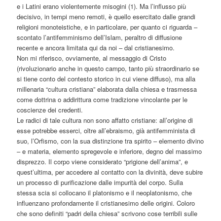
e i Latini erano violentemente misogini (1). Ma l’influsso più
decisivo, in tempi meno remoti, è quello esercitato dalle grandi
religioni monoteistiche, e in particolare, per quanto ci riguarda –
scontato l’antifemminismo dell’Islam, peraltro di diffusione
recente e ancora limitata qui da noi – dal cristianesimo.
Non mi riferisco, ovviamente, al messaggio di Cristo
(rivoluzionario anche in questo campo, tanto più straordinario se
si tiene conto del contesto storico in cui viene diffuso), ma alla
millenaria “cultura cristiana” elaborata dalla chiesa e trasmessa
come dottrina o addirittura come tradizione vincolante per le
coscienze dei credenti.
Le radici di tale cultura non sono affatto cristiane: all’origine di
esse potrebbe esserci, oltre all’ebraismo, già antifemminista di
suo, l’Orfismo, con la sua distinzione tra spirito – elemento divino
– e materia, elemento spregevole e inferiore, degno del massimo
disprezzo. Il corpo viene considerato “prigione dell’anima”, e
quest’ultima, per accedere al contatto con la divinità, deve subire
un processo di purificazione dalle impurità del corpo. Sulla
stessa scia si collocano il platonismo e il neoplatonismo, che
influenzano profondamente il cristianesimo delle origini. Coloro
che sono definiti “padri della chiesa” scrivono cose terribili sulle