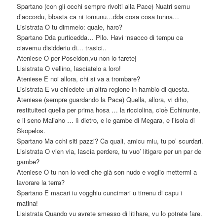
Spartano (con gli occhi sempre rivolti alla Pace) Nuatri semu
d’accordu, bbasta ca ni tornunu…dda cosa cosa tunna…
Lisistrata O tu dimmelo: quale, haro?
Spartano Dda purticedda… Pilo. Havi ‘nsacco di tempu ca
ciavemu disidderiu di… trasici..
Ateniese O per Poseidon,vu non lo farete|
Lisistrata O vellino, lasciatelo a loro!
Ateniese E noi allora, chi si va a trombare?
Lisistrata E vu chiedete un’altra regione in hambio di questa.
Ateniese (sempre guardando la Pace) Quella, allora, vi diho,
restituiteci quella per prima hosa … la ricciolina, cioè Echinunte,
e il seno Maliaho … lì dietro, e le gambe di Megara, e l’isola di
Skopelos.
Spartano Ma cchi siti pazzi? Ca quali, amicu miu, tu po’ scurdari.
Lisistrata O vien via, lascia perdere, tu vuo’ litigare per un par de
gambe?
Ateniese O tu non lo vedi che già son nudo e voglio mettermi a
lavorare la terra?
Spartano E macari iu vogghiu cuncimari u tirrenu di capu i
matina!
Lisistrata Quando vu avrete smesso di litihare, vu lo potrete fare.