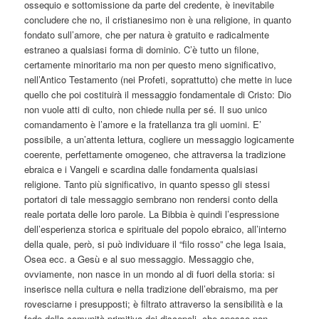
ossequio e sottomissione da parte del credente, è inevitabile
concludere che no, il cristianesimo non è una religione, in quanto
fondato sull’amore, che per natura è gratuito e radicalmente
estraneo a qualsiasi forma di dominio. C’è tutto un filone,
certamente minoritario ma non per questo meno significativo,
nell’Antico Testamento (nei Profeti, soprattutto) che mette in luce
quello che poi costituirà il messaggio fondamentale di Cristo: Dio
non vuole atti di culto, non chiede nulla per sé. Il suo unico
comandamento è l’amore e la fratellanza tra gli uomini. E’
possibile, a un’attenta lettura, cogliere un messaggio logicamente
coerente, perfettamente omogeneo, che attraversa la tradizione
ebraica e i Vangeli e scardina dalle fondamenta qualsiasi
religione. Tanto più significativo, in quanto spesso gli stessi
portatori di tale messaggio sembrano non rendersi conto della
reale portata delle loro parole. La Bibbia è quindi l’espressione
dell’esperienza storica e spirituale del popolo ebraico, all’interno
della quale, però, si può individuare il “filo rosso” che lega Isaia,
Osea ecc. a Gesù e al suo messaggio. Messaggio che,
ovviamente, non nasce in un mondo al di fuori della storia: si
inserisce nella cultura e nella tradizione dell’ebraismo, ma per
rovesciarne i presupposti; è filtrato attraverso la sensibilità e la
fede della comunità primitiva dei discepoli, che spesso non