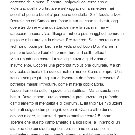
certezza della pena. E contro i colpevoli del terzo tipo di
violenza, quella più brutale e selvaggia, non ammettere mai
sconti di pena e benefici per buona condotta. Se il fascista Izzo,
l’assassino del Circeo, non fosse stato rimesso in libertà, oggi
due altre donne – una quattordicenne e la sua mamma –
sarebbero ancora vive. Bisogna mettere personaggi del genere in
prigione e buttare via la chiave. Per sempre. Se si pentono e si
redimono, buon per loro: se la vedano col buon Dio. Ma non si
possono lasciare liberi di commettere altri delitti efferati.
Ma tutto ciò non basta. La via legislativa e giudiziaria è
insufficiente. Occorre una profonda rivoluzione culturale. Ma chi
dovrebbe attuarla? La scuola, naturalmente. Come sempre. Una
scuola sempre più tagliata e devastata da riforme insensate. Si
potrebbe magari introdurre, come materia obbligatoria,
l’addestramento delle ragazze all’autodifesa. Ma la scuola non
basta. Deve essere tutta la società a promuovere un profondo
cambiamento di mentalità e di costumi. E intanto? Le rivoluzioni
culturali esigono tempi lunghi, decenni. Quante altre donne
devono morire, in attesa di questo cambiamento? E come
sperare che questo cambiamento sia possibile, all’interno di un
sistema che considera ogni essere umano, e le donne in
particolare, come pura merce? Insomma, dobbiamo reagire in