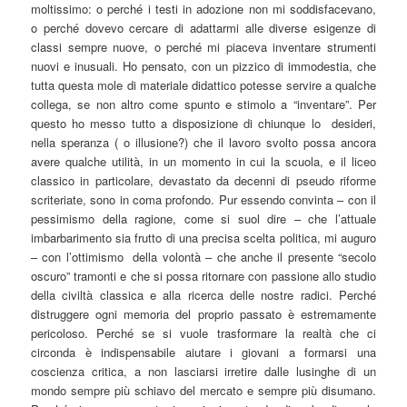
moltissimo: o perché i testi in adozione non mi soddisfacevano,
o perché dovevo cercare di adattarmi alle diverse esigenze di
classi sempre nuove, o perché mi piaceva inventare strumenti
nuovi e inusuali. Ho pensato, con un pizzico di immodestia, che
tutta questa mole di materiale didattico potesse servire a qualche
collega, se non altro come spunto e stimolo a “inventare”. Per
questo ho messo tutto a disposizione di chiunque lo desideri,
nella speranza ( o illusione?) che il lavoro svolto possa ancora
avere qualche utilità, in un momento in cui la scuola, e il liceo
classico in particolare, devastato da decenni di pseudo riforme
scriteriate, sono in coma profondo. Pur essendo convinta – con il
pessimismo della ragione, come si suol dire – che l’attuale
imbarbarimento sia frutto di una precisa scelta politica, mi auguro
– con l’ottimismo della volontà – che anche il presente “secolo
oscuro” tramonti e che si possa ritornare con passione allo studio
della civiltà classica e alla ricerca delle nostre radici. Perché
distruggere ogni memoria del proprio passato è estremamente
pericoloso. Perché se si vuole trasformare la realtà che ci
circonda è indispensabile aiutare i giovani a formarsi una
coscienza critica, a non lasciarsi irretire dalle lusinghe di un
mondo sempre più schiavo del mercato e sempre più disumano.