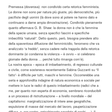
Premessa (doverosa): non condivido certa retorica femminista.
Le donne non sono per natura più giuste, più democratiche, più
pacifiste degli uomini (là dove sono al potere ne hanno dato e
continuano a darne ampia dimostrazione). Condivido pienamente
quanto affermava G. B. Shaw: la donna non è che la femmina
della specie umana, senza specifici fascini e specifiche
imbecillità “naturali”. Detto questo, però, bisogna prendere atto
della spaventosa diffusione del femminicidio, fenomeno che va
analizzato “a freddo”, senza cadere nella trappola della retorica
dominante (si condanna la violenza – è ovvio – si celebrano
giornate della donna … perché tutto rimanga com’è).
La nostra epoca – epoca di imbarbarimento, di regresso culturale
e civile, come sosteneva recentemente Sabina Guzzanti su “Il
fatto”- è difficile per tutti, maschi e femmine. Occorrerebbe una
seria e approfondita indagine di natura economica e sociale per
mettere in luce le radici di questo imbarbarimento (radici che a
me, per quanto non esperta di economia, sembrano riconducibili
a un processo di ristrutturazione – a livello mondiale – del
capitalismo: marginalizzazione di intere aree geografiche,
espulsione di masse dal mercato del lavoro, pauperizzazione
diffusa, e, per contro, arricchimento smodato di pochi … ). Il