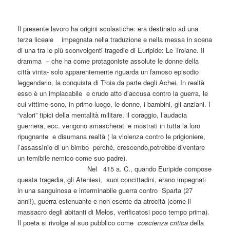
Il presente lavoro ha origini scolastiche: era destinato ad una
terza liceale impegnata nella traduzione e nella messa in scena
di una tra le più sconvolgenti tragedie di Euripide: Le Troiane. Il
dramma – che ha come protagoniste assolute le donne della
città vinta- solo apparentemente riguarda un famoso episodio
leggendario, la conquista di Troia da parte degli Achei. In realtà
esso è un implacabile e crudo atto d’accusa contro la guerra, le
cui vittime sono, in primo luogo, le donne, i bambini, gli anziani. I
“valori” tipici della mentalità militare, il coraggio, l’audacia
guerriera, ecc. vengono smascherati e mostrati in tutta la loro
ripugnante e disumana realtà ( la violenza contro le prigioniere,
l’assassinio di un bimbo perché, crescendo,potrebbe diventare
un temibile nemico come suo padre).
Nel 415 a. C., quando Euripide compose
questa tragedia, gli Ateniesi, suoi concittadini, erano impegnati
in una sanguinosa e interminabile guerra contro Sparta (27
anni!), guerra estenuante e non esente da atrocità (come il
massacro degli abitanti di Melos, verificatosi poco tempo prima).
Il poeta si rivolge al suo pubblico come
coscienza critica
della