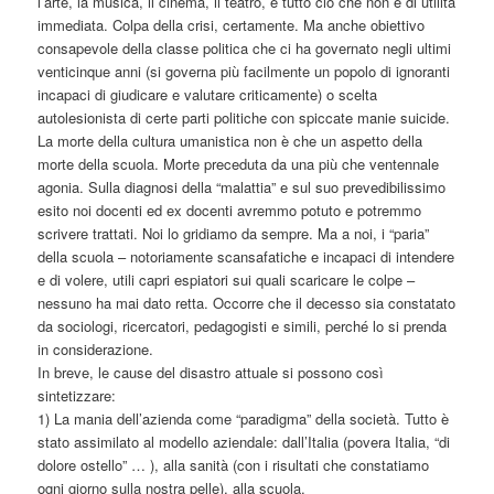
l’arte, la musica, il cinema, il teatro, e tutto ciò che non è di utilità
immediata. Colpa della crisi, certamente. Ma anche obiettivo
consapevole della classe politica che ci ha governato negli ultimi
venticinque anni (si governa più facilmente un popolo di ignoranti
incapaci di giudicare e valutare criticamente) o scelta
autolesionista di certe parti politiche con spiccate manie suicide.
La morte della cultura umanistica non è che un aspetto della
morte della scuola. Morte preceduta da una più che ventennale
agonia. Sulla diagnosi della “malattia” e sul suo prevedibilissimo
esito noi docenti ed ex docenti avremmo potuto e potremmo
scrivere trattati. Noi lo gridiamo da sempre. Ma a noi, i “paria”
della scuola – notoriamente scansafatiche e incapaci di intendere
e di volere, utili capri espiatori sui quali scaricare le colpe –
nessuno ha mai dato retta. Occorre che il decesso sia constatato
da sociologi, ricercatori, pedagogisti e simili, perché lo si prenda
in considerazione.
In breve, le cause del disastro attuale si possono così
sintetizzare:
1) La mania dell’azienda come “paradigma” della società. Tutto è
stato assimilato al modello aziendale: dall’Italia (povera Italia, “di
dolore ostello” … ), alla sanità (con i risultati che constatiamo
ogni giorno sulla nostra pelle), alla scuola.