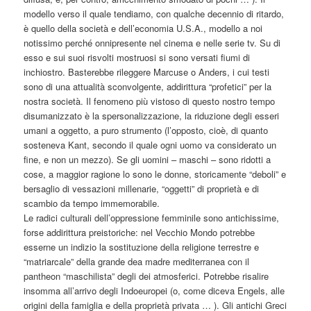
modello verso il quale tendiamo, con qualche decennio di ritardo,
è quello della società e dell’economia U.S.A., modello a noi
notissimo perché onnipresente nel cinema e nelle serie tv. Su di
esso e sui suoi risvolti mostruosi si sono versati fiumi di
inchiostro. Basterebbe rileggere Marcuse o Anders, i cui testi
sono di una attualità sconvolgente, addirittura “profetici” per la
nostra società. Il fenomeno più vistoso di questo nostro tempo
disumanizzato è la spersonalizzazione, la riduzione degli esseri
umani a oggetto, a puro strumento (l’opposto, cioè, di quanto
sosteneva Kant, secondo il quale ogni uomo va considerato un
fine, e non un mezzo). Se gli uomini – maschi – sono ridotti a
cose, a maggior ragione lo sono le donne, storicamente “deboli” e
bersaglio di vessazioni millenarie, “oggetti” di proprietà e di
scambio da tempo immemorabile.
Le radici culturali dell’oppressione femminile sono antichissime,
forse addirittura preistoriche: nel Vecchio Mondo potrebbe
esserne un indizio la sostituzione della religione terrestre e
“matriarcale” della grande dea madre mediterranea con il
pantheon “maschilista” degli dei atmosferici. Potrebbe risalire
insomma all’arrivo degli Indoeuropei (o, come diceva Engels, alle
origini della famiglia e della proprietà privata … ). Gli antichi Greci