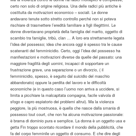
certo non solo di origine religiosa. Una delle radici più antiche è
costituita da motivazioni economico – sociali. Le donne
andavano tenute sotto stretto controllo perché non si poteva
rischiare di trasmettere l’eredità familiare a figli illegittimi. Le
donne diventavano proprietà della famiglia del marito, oggetto di
scambio tra famiglie, tribù, clan … A loro era strettamente legata
l’idea del possesso; idea che ancora oggi è spesso tra le cause
scatenanti del femminicidio. Certo, oggi l’idea del possesso ha
manifestazioni e motivazioni diverse da quelle del passato: una
maggiore fragilità degli uomini, incapaci di sopportare un
frustrazione grave, una separazione o un divorzio, ( il
femminicidio, spesso, è seguito dal suicidio del maschio
abbandonato) oppure la perdita del lavoro e le difficoltà
economiche (e in questo caso l’uomo non arriva a uccidere, si
limita a picchiare la malcapitata compagna, facile valvola di
sfogo e capro espiatorio dei problemi altrui). Ma la violenza
peggiore, la più mostruosa, è quella che nasce dalla smania di
possesso tout court, che non ha alcuna motivazione passionale:
è brama di dominio pura e semplice. La donna è un oggetto usa e
getta Fin troppo scontato ricordare il mondo della pubblicità, che
fa del corpo femminile un oggetto di consumo. E che dire degli