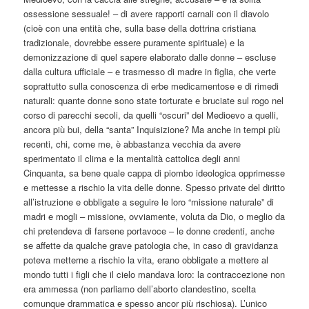
ossessione sessuale! – di avere rapporti carnali con il diavolo
(cioè con una entità che, sulla base della dottrina cristiana
tradizionale, dovrebbe essere puramente spirituale) e la
demonizzazione di quel sapere elaborato dalle donne – escluse
dalla cultura ufficiale – e trasmesso di madre in figlia, che verte
soprattutto sulla conoscenza di erbe medicamentose e di rimedi
naturali: quante donne sono state torturate e bruciate sul rogo nel
corso di parecchi secoli, da quelli “oscuri” del Medioevo a quelli,
ancora più bui, della “santa” Inquisizione? Ma anche in tempi più
recenti, chi, come me, è abbastanza vecchia da avere
sperimentato il clima e la mentalità cattolica degli anni
Cinquanta, sa bene quale cappa di piombo ideologica opprimesse
e mettesse a rischio la vita delle donne. Spesso private del diritto
all’istruzione e obbligate a seguire le loro “missione naturale” di
madri e mogli – missione, ovviamente, voluta da Dio, o meglio da
chi pretendeva di farsene portavoce – le donne credenti, anche
se affette da qualche grave patologia che, in caso di gravidanza
poteva metterne a rischio la vita, erano obbligate a mettere al
mondo tutti i figli che il cielo mandava loro: la contraccezione non
era ammessa (non parliamo dell’aborto clandestino, scelta
comunque drammatica e spesso ancor più rischiosa). L’unico