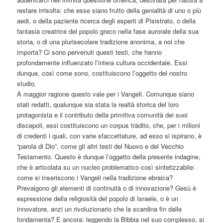
restare irrisolta: che esse siano frutto della genialità di uno o più
aedi, o della paziente ricerca degli esperti di Pisistrato, o della
fantasia creatrice del popolo greco nella fase aurorale della sua
storia, o di una plurisecolare tradizione anonima, a noi che
importa? Ci sono pervenuti questi testi, che hanno
profondamente influenzato l’intera cultura occidentale. Essi
dunque, così come sono, costituiscono l’oggetto del nostro
studio.
A maggior ragione questo vale per i Vangeli. Comunque siano
stati redatti, qualunque sia stata la realtà storica del loro
protagonista e il contributo della primitiva comunità dei suoi
discepoli, essi costituiscono un corpus tràdito, che, per i milioni
di credenti i quali, con varie sfaccettature, ad esso si ispirano, è
“parola di Dio”, come gli altri testi del Nuovo e del Vecchio
Testamento. Questo è dunque l’oggetto della presente indagine,
che è articolata su un nucleo problematico così sintetizzabile:
come si inseriscono i Vangeli nella tradizione ebraica?
Prevalgono gli elementi di continuità o di innovazione? Gesù è
espressione della religiosità del popolo di Israele, o è un
innovatore, anzi un rivoluzionario che la scardina fin dalle
fondamenta? E ancora: leggendo la Bibbia nel suo complesso, si