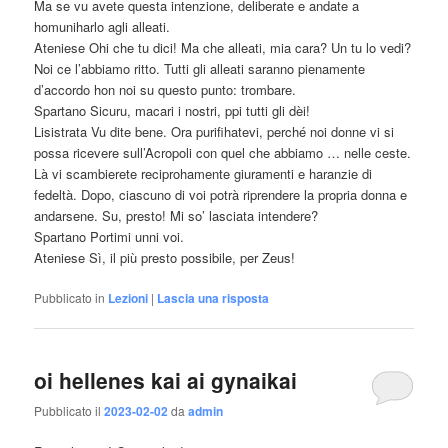
Ma se vu avete questa intenzione, deliberate e andate a
homuniharlo agli alleati.
Ateniese Ohi che tu dici! Ma che alleati, mia cara? Un tu lo vedi?
Noi ce l’abbiamo ritto. Tutti gli alleati saranno pienamente
d’accordo hon noi su questo punto: trombare.
Spartano Sicuru, macari i nostri, ppi tutti gli dèi!
Lisistrata Vu dite bene. Ora purifihatevi, perché noi donne vi si
possa ricevere sull’Acropoli con quel che abbiamo … nelle ceste.
Là vi scambierete reciprohamente giuramenti e haranzie di
fedeltà. Dopo, ciascuno di voi potrà riprendere la propria donna e
andarsene. Su, presto! Mi so’ lasciata intendere?
Spartano Portimi unni voi.
Ateniese Sì, il più presto possibile, per Zeus!
Pubblicato in
Lezioni
|
Lascia una risposta
oi hellenes kai ai gynaikai
Pubblicato il
2023-02-02
da
admin