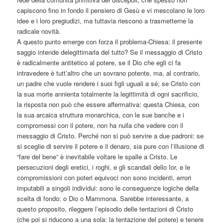
capiscono fino in fondo il pensiero di Gesù e vi mescolano le loro
idee e i loro pregiudizi, ma tuttavia riescono a trasmetterne la
radicale novità.
A questo punto emerge con forza il problema-Chiesa: il presente
saggio intende delegittimarla del tutto? Se il messaggio di Cristo
è radicalmente antitetico al potere, se il Dio che egli ci fa
intravedere è tutt’altro che un sovrano potente, ma, al contrario,
un padre che vuole rendere i suoi figli uguali a sé; se Cristo con
la sua morte annienta totalmente la legittimità di ogni sacrificio,
la risposta non può che essere affermativa: questa Chiesa, con
la sua arcaica struttura monarchica, con le sue banche e i
compromessi con il potere, non ha nulla che vedere con il
messaggio di Cristo. Perché non si può servire a due padroni: se
si sceglie di servire il potere e il denaro, sia pure con l’illusione di
“fare del bene” è inevitabile voltare le spalle a Cristo. Le
persecuzioni degli eretici, i roghi, e gli scandali dello Ior, e le
compromissioni con poteri equivoci non sono incidenti, errori
imputabili a singoli individui: sono le conseguenze logiche della
scelta di fondo: o Dio o Mammona. Sarebbe interessante, a
questo proposito, rileggere l’episodio delle tentazioni di Cristo
(che poi si riducono a una sola: la tentazione del potere) e tenere