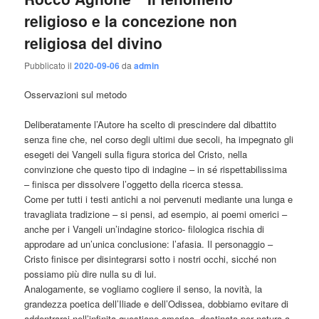
religioso e la concezione non
religiosa del divino
Pubblicato il
2020-09-06
da
admin
Osservazioni sul metodo
Deliberatamente l’Autore ha scelto di prescindere dal dibattito
senza fine che, nel corso degli ultimi due secoli, ha impegnato gli
esegeti dei Vangeli sulla figura storica del Cristo, nella
convinzione che questo tipo di indagine – in sé rispettabilissima
– finisca per dissolvere l’oggetto della ricerca stessa.
Come per tutti i testi antichi a noi pervenuti mediante una lunga e
travagliata tradizione – si pensi, ad esempio, ai poemi omerici –
anche per i Vangeli un’indagine storico- filologica rischia di
approdare ad un’unica conclusione: l’afasia. Il personaggio –
Cristo finisce per disintegrarsi sotto i nostri occhi, sicché non
possiamo più dire nulla su di lui.
Analogamente, se vogliamo cogliere il senso, la novità, la
grandezza poetica dell’Iliade e dell’Odissea, dobbiamo evitare di
addentrarci nell’infinita questione omerica, destinata per natura a