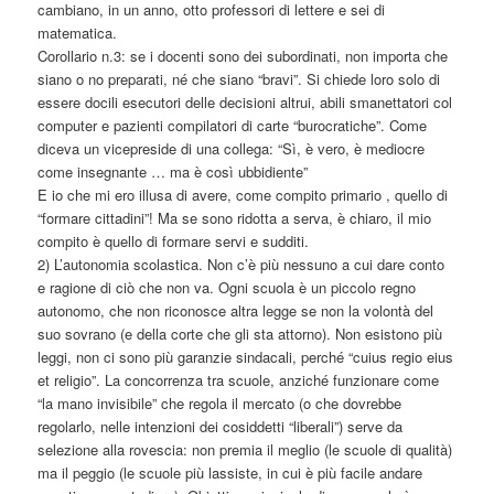
cambiano, in un anno, otto professori di lettere e sei di
matematica.
Corollario n.3: se i docenti sono dei subordinati, non importa che
siano o no preparati, né che siano “bravi”. Si chiede loro solo di
essere docili esecutori delle decisioni altrui, abili smanettatori col
computer e pazienti compilatori di carte “burocratiche”. Come
diceva un vicepreside di una collega: “Sì, è vero, è mediocre
come insegnante … ma è così ubbidiente”
E io che mi ero illusa di avere, come compito primario , quello di
“formare cittadini”! Ma se sono ridotta a serva, è chiaro, il mio
compito è quello di formare servi e sudditi.
2) L’autonomia scolastica. Non c’è più nessuno a cui dare conto
e ragione di ciò che non va. Ogni scuola è un piccolo regno
autonomo, che non riconosce altra legge se non la volontà del
suo sovrano (e della corte che gli sta attorno). Non esistono più
leggi, non ci sono più garanzie sindacali, perché “cuius regio eius
et religio”. La concorrenza tra scuole, anziché funzionare come
“la mano invisibile” che regola il mercato (o che dovrebbe
regolarlo, nelle intenzioni dei cosiddetti “liberali”) serve da
selezione alla rovescia: non premia il meglio (le scuole di qualità)
ma il peggio (le scuole più lassiste, in cui è più facile andare