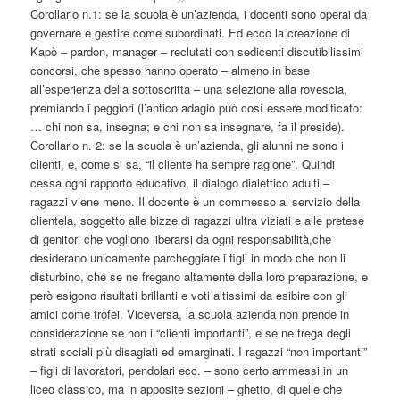
Corollario n.1: se la scuola è un’azienda, i docenti sono operai da
governare e gestire come subordinati. Ed ecco la creazione di
Kapò – pardon, manager – reclutati con sedicenti discutibilissimi
concorsi, che spesso hanno operato – almeno in base
all’esperienza della sottoscritta – una selezione alla rovescia,
premiando i peggiori (l’antico adagio può così essere modificato:
… chi non sa, insegna; e chi non sa insegnare, fa il preside).
Corollario n. 2: se la scuola è un’azienda, gli alunni ne sono i
clienti, e, come si sa, “il cliente ha sempre ragione”. Quindi
cessa ogni rapporto educativo, il dialogo dialettico adulti –
ragazzi viene meno. Il docente è un commesso al servizio della
clientela, soggetto alle bizze di ragazzi ultra viziati e alle pretese
di genitori che vogliono liberarsi da ogni responsabilità,che
desiderano unicamente parcheggiare i figli in modo che non li
disturbino, che se ne fregano altamente della loro preparazione, e
però esigono risultati brillanti e voti altissimi da esibire con gli
amici come trofei. Viceversa, la scuola azienda non prende in
considerazione se non i “clienti importanti”, e se ne frega degli
strati sociali più disagiati ed emarginati. I ragazzi “non importanti”
– figli di lavoratori, pendolari ecc. – sono certo ammessi in un
liceo classico, ma in apposite sezioni – ghetto, di quelle che