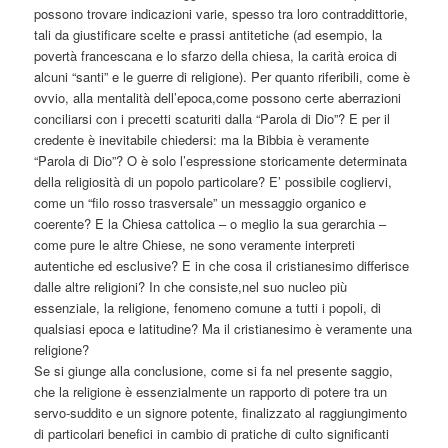
possono trovare indicazioni varie, spesso tra loro contraddittorie,
tali da giustificare scelte e prassi antitetiche (ad esempio, la
povertà francescana e lo sfarzo della chiesa, la carità eroica di
alcuni “santi” e le guerre di religione). Per quanto riferibili, come è
ovvio, alla mentalità dell’epoca,come possono certe aberrazioni
conciliarsi con i precetti scaturiti dalla “Parola di Dio”? E per il
credente è inevitabile chiedersi: ma la Bibbia è veramente
“Parola di Dio”? O è solo l’espressione storicamente determinata
della religiosità di un popolo particolare? E’ possibile cogliervi,
come un “filo rosso trasversale” un messaggio organico e
coerente? E la Chiesa cattolica – o meglio la sua gerarchia –
come pure le altre Chiese, ne sono veramente interpreti
autentiche ed esclusive? E in che cosa il cristianesimo differisce
dalle altre religioni? In che consiste,nel suo nucleo più
essenziale, la religione, fenomeno comune a tutti i popoli, di
qualsiasi epoca e latitudine? Ma il cristianesimo è veramente una
religione?
Se si giunge alla conclusione, come si fa nel presente saggio,
che la religione è essenzialmente un rapporto di potere tra un
servo-suddito e un signore potente, finalizzato al raggiungimento
di particolari benefici in cambio di pratiche di culto significanti