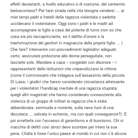
effetti devastanti, a livello educativo e di costume, del ventennio
berlusconiano? Per farsi strada nella vita bisogna vendersi … ai
miei tempi padri e fratelli della ragazza violentata o sedotta
uccidevano il violentatore. Oggi sono i padri e le madri ad
accompagnare le figlie a casa del potente di turno (non so che
cosa sia più raccapricciante, se il delitto d’onore o la
trasformazione dei genitori in magnaccia della propria figlia … )
Che fare? Intervenire con provvedimenti legislativi adeguati,
certo; assicurare protezione alle donne perseguitate, non
lasciarle sole. Mandare a casa – congedati con disonore – i
rappresentanti delle istituzioni che colpevolizzano le vittime
(come il commissario che indagava sull’assassinio della piccola
Di Luise; i giudici che hanno considerato circostanza attenuante
per i violentatori l’handicap mentale di una ragazza stuprata;
quegli altri magistrati che hanno considerato consenziente alla
violenza di un gruppo di militari la ragazza che è stata
abbandonata, seminuda e morente, sulla neve fuori di una
discoteca … salvata in extremis, ma con quali conseguenze?). E
poi smetterla con l’eccesso di garantismo e di buonismo. Chi si
macchia di delitti così atroci deve scontare per intero la sua
pena. L’Italia è forse l’unico paese al mondo in cui non c’è alcuna