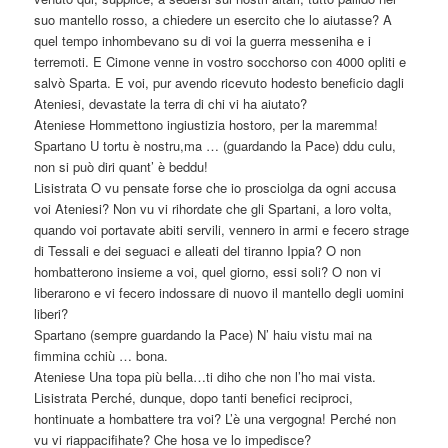
suo mantello rosso, a chiedere un esercito che lo aiutasse? A
quel tempo inhombevano su di voi la guerra messeniha e i
terremoti. E Cimone venne in vostro socchorso con 4000 opliti e
salvò Sparta. E voi, pur avendo ricevuto hodesto beneficio dagli
Ateniesi, devastate la terra di chi vi ha aiutato?
Ateniese Hommettono ingiustizia hostoro, per la maremma!
Spartano U tortu è nostru,ma … (guardando la Pace) ddu culu,
non si può diri quant’ è beddu!
Lisistrata O vu pensate forse che io prosciolga da ogni accusa
voi Ateniesi? Non vu vi rihordate che gli Spartani, a loro volta,
quando voi portavate abiti servili, vennero in armi e fecero strage
di Tessali e dei seguaci e alleati del tiranno Ippia? O non
hombatterono insieme a voi, quel giorno, essi soli? O non vi
liberarono e vi fecero indossare di nuovo il mantello degli uomini
liberi?
Spartano (sempre guardando la Pace) N’ haiu vistu mai na
fimmina cchiù … bona.
Ateniese Una topa più bella…ti diho che non l’ho mai vista.
Lisistrata Perché, dunque, dopo tanti benefici reciproci,
hontinuate a hombattere tra voi? L’è una vergogna! Perché non
vu vi riappacifihate? Che hosa ve lo impedisce?