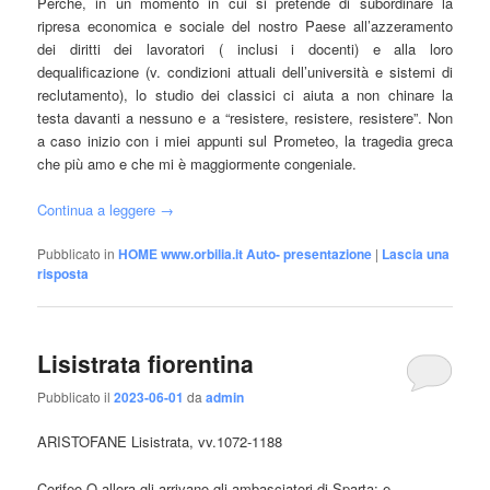
Perché, in un momento in cui si pretende di subordinare la
ripresa economica e sociale del nostro Paese all’azzeramento
dei diritti dei lavoratori ( inclusi i docenti) e alla loro
dequalificazione (v. condizioni attuali dell’università e sistemi di
reclutamento), lo studio dei classici ci aiuta a non chinare la
testa davanti a nessuno e a “resistere, resistere, resistere”. Non
a caso inizio con i miei appunti sul Prometeo, la tragedia greca
che più amo e che mi è maggiormente congeniale.
Continua a leggere
→
Pubblicato in
HOME www.orbilia.it Auto- presentazione
|
Lascia una
risposta
Lisistrata fiorentina
Pubblicato il
2023-06-01
da
admin
ARISTOFANE Lisistrata, vv.1072-1188
Corifeo O allora gli arrivano gli ambasciatori di Sparta: e