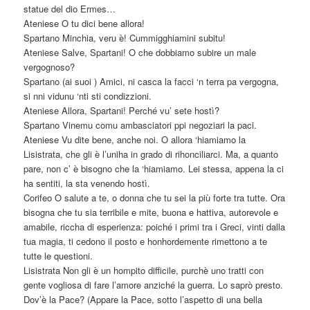
statue del dio Ermes…
Ateniese O tu dici bene allora!
Spartano Minchia, veru è! Cummigghiamini subitu!
Ateniese Salve, Spartani! O che dobbiamo subire un male
vergognoso?
Spartano (ai suoi ) Amici, ni casca la facci ‘n terra pa vergogna,
si nni vidunu ‘nti sti condizzioni.
Ateniese Allora, Spartani! Perché vu’ sete hostì?
Spartano Vinemu comu ambasciatori ppi negoziari la paci.
Ateniese Vu dite bene, anche noi. O allora ‘hiamiamo la
Lisistrata, che gli è l’uniha in grado di rihonciliarci. Ma, a quanto
pare, non c’ è bisogno che la ‘hiamiamo. Lei stessa, appena la ci
ha sentiti, la sta venendo hostì.
Corifeo O salute a te, o donna che tu sei la più forte tra tutte. Ora
bisogna che tu sia terribile e mite, buona e hattiva, autorevole e
amabile, riccha di esperienza: poiché i primi tra i Greci, vinti dalla
tua magia, ti cedono il posto e honhordemente rimettono a te
tutte le questioni.
Lisistrata Non gli è un hompito difficile, purchè uno tratti con
gente vogliosa di fare l’amore anziché la guerra. Lo saprò presto.
Dov’è la Pace? (Appare la Pace, sotto l’aspetto di una bella