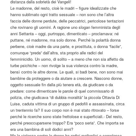
distanza dalla sobrietà dei Vangeli!
Le madonne, del resto, cioè le madri – figure idealizzate che
hanno sublimato ogni tratto sessuale – non sono che l’altra
faccia delle donne perdute, delle peccatrici, pericolose tentazioni
che rovinano gli uomini. A ragione uno slogan femminista degli
anni Settanta – oggi, purtroppo, dimenticato – proclamava: né
puttane, né madonne, ma solo donne. Perché la polarità donna
perbene, cioè madre da una parte, e prostituta, o donna “facile”,
comunque “preda” dall’altra, sta proprio alle radici del
femminicidio. Un uomo, di solito – a meno che non sia affetto da
turbe psichiche – non rivolge la sua violenza contro la madre,
bensì contro le altre donne. Le quali, si badi bene, non sono mai
bambine da proteggere o da aiutare a crescere. Nascono donne,
oggetto sessuale fin dalla più tenera età, da giudicare o da
predare: come dimenticare le parole di quel commissario di
polizia, che giudicava “di dubbia moralità” la piccola Ottavia Di
Luise, caduta vittima di un gruppo di pedofili e assassinata, circa
un trentennio fa? Il suo corpo non è mai stato ritrovato – forse
perché le ricerche sono state frettolose e superficiali.- Del resto,
perché preoccuparsene troppo? Era “poco seria”. Che importa se
era una bambina di soli dodici anni?
Ma la violenza contro le donne ha radici molteplici e complesse,