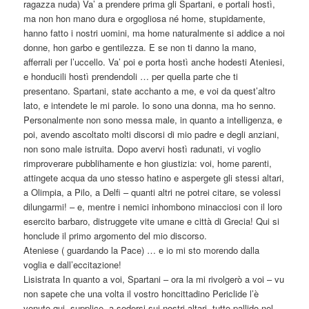
ragazza nuda) Va’ a prendere prima gli Spartani, e portali hostì,
ma non hon mano dura e orgogliosa né home, stupidamente,
hanno fatto i nostri uomini, ma home naturalmente si addice a noi
donne, hon garbo e gentilezza. E se non ti danno la mano,
afferrali per l’uccello. Va’ poi e porta hostì anche hodesti Ateniesi,
e honducili hostì prendendoli … per quella parte che ti
presentano. Spartani, state acchanto a me, e voi da quest’altro
lato, e intendete le mi parole. Io sono una donna, ma ho senno.
Personalmente non sono messa male, in quanto a intelligenza, e
poi, avendo ascoltato molti discorsi di mio padre e degli anziani,
non sono male istruita. Dopo avervi hostì radunati, vi voglio
rimproverare pubblihamente e hon giustizia: voi, home parenti,
attingete acqua da uno stesso hatino e aspergete gli stessi altari,
a Olimpia, a Pilo, a Delfi – quanti altri ne potrei citare, se volessi
dilungarmi! – e, mentre i nemici inhombono minacciosi con il loro
esercito barbaro, distruggete vite umane e città di Grecia! Qui si
honclude il primo argomento del mio discorso.
Ateniese ( guardando la Pace) … e io mi sto morendo dalla
voglia e dall’eccitazione!
Lisistrata In quanto a voi, Spartani – ora la mi rivolgerò a voi – vu
non sapete che una volta il vostro honcittadino Periclide l’è
venuto qui, supplice, a sedersi sui nostri altari, tutto pallido nel