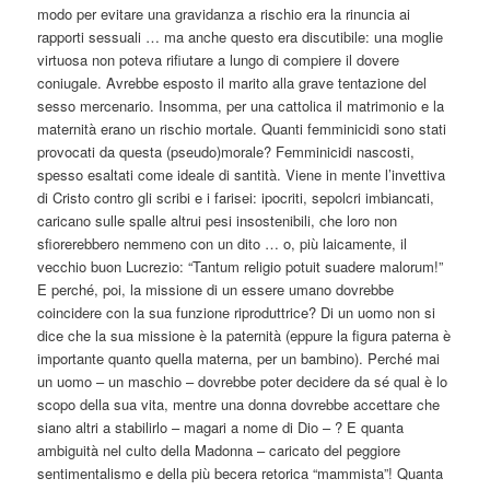
modo per evitare una gravidanza a rischio era la rinuncia ai
rapporti sessuali … ma anche questo era discutibile: una moglie
virtuosa non poteva rifiutare a lungo di compiere il dovere
coniugale. Avrebbe esposto il marito alla grave tentazione del
sesso mercenario. Insomma, per una cattolica il matrimonio e la
maternità erano un rischio mortale. Quanti femminicidi sono stati
provocati da questa (pseudo)morale? Femminicidi nascosti,
spesso esaltati come ideale di santità. Viene in mente l’invettiva
di Cristo contro gli scribi e i farisei: ipocriti, sepolcri imbiancati,
caricano sulle spalle altrui pesi insostenibili, che loro non
sfiorerebbero nemmeno con un dito … o, più laicamente, il
vecchio buon Lucrezio: “Tantum religio potuit suadere malorum!”
E perché, poi, la missione di un essere umano dovrebbe
coincidere con la sua funzione riproduttrice? Di un uomo non si
dice che la sua missione è la paternità (eppure la figura paterna è
importante quanto quella materna, per un bambino). Perché mai
un uomo – un maschio – dovrebbe poter decidere da sé qual è lo
scopo della sua vita, mentre una donna dovrebbe accettare che
siano altri a stabilirlo – magari a nome di Dio – ? E quanta
ambiguità nel culto della Madonna – caricato del peggiore
sentimentalismo e della più becera retorica “mammista”! Quanta