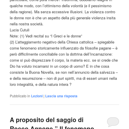
qualche modo, con l’ottimismo della volontà (e il pessimismo
della ragione). Ma senza eccessive illusioni. La violenza contro
le donne non è che un aspetto della più generale violenza insita
nella nostra società.
Lucia Cutuli
Note: (1) Vedi recital su “I Greci e le donne”
(2) L’atteggiamento negativo della Chiesa cattolica – spiegabile
come fenomeno storicamente influenzato da filosofie pagane – è
però difficilmente conciliabile con la dottrina dell’Incarnazione:
come si può disprezzare il corpo, la materia ecc. se si crede che
Dio ha voluto incarnarsi in un corpo di uomo? E in che cosa
consiste la Buona Novella, se non nell’annuncio della salvezza –
e della resurrezione – non di puri spiriti, ma di esseri umani nella
loro integralità, e della natura intera ?
Pubblicato in
Lezioni
|
Lascia una risposta
A proposito del saggio di
Rocco Agnone ” Il fenomeno