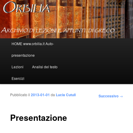
Menu principale
HOME www.orbilia.it Auto-
Vai al contenuto principale
Vai al contenuto secondario
presentazione
Lezioni
Analisi del testo
Esercizi
Pubblicato il
2013-01-01
da
Lucia Cutuli
Navigazione
Successivo
→
articolo
Presentazione