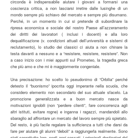
circonda è indispensabile aiutare i giovani a formarsi una
coscienza critica, a non lasciarsi irretire dalle lusinghe di un
mondo sempre più schiavo del mercato e sempre più disumano.
Perché, in un momento in cui si pretende di subordinare la
ripresa economica e sociale del nostro Paese all’azzeramento
dei diritti dei lavoratori ( inclusi i docenti) e alla loro
dequalificazione (v. condizioni attuali dell’università e sistemi di
reclutamento), lo studio dei classici ci aiuta a non chinare la
testa davanti a nessuno e a “resistere, resistere, resistere”. Non
a caso inizio con i miei appunti sul Prometeo, la tragedia greca
che più amo e che mi è maggiormente congeniale.
Una precisazione: ho scelto lo pseudonimo di “Orbilia” perché
detesto il “buonismo” ipocrita oggi imperante nella scuola, che
considero elemento non secondario del suo attuale sfacelo. La
promozione generalizzata e a buon mercato nasce da
motivazioni ignobili (non “perdere clienti”, fare concorrenza agli
altri istituti, evitare rogne) e inganna i ragazzi, mandandoli allo
sbaraglio ad affrontare un mercato del lavoro sempre più spietato.
Del resto, è più facile regalare la sufficienza a tutti che darsi da
fare per aiutare gli alunni “deboli” a raggiungerla realmente. Sono
stati soprattutto loro, negli anni passati, i principali destinatari del