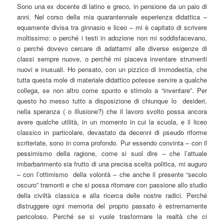
Sono una ex docente di latino e greco, in pensione da un paio di
anni. Nel corso della mia quarantennale esperienza didattica –
equamente divisa tra ginnasio e liceo – mi è capitato di scrivere
moltissimo: o perché i testi in adozione non mi soddisfacevano,
o perché dovevo cercare di adattarmi alle diverse esigenze di
classi sempre nuove, o perché mi piaceva inventare strumenti
nuovi e inusuali. Ho pensato, con un pizzico di immodestia, che
tutta questa mole di materiale didattico potesse servire a qualche
collega, se non altro come spunto e stimolo a “inventare”. Per
questo ho messo tutto a disposizione di chiunque lo desideri,
nella speranza ( o illusione?) che il lavoro svolto possa ancora
avere qualche utilità, in un momento in cui la scuola, e il liceo
classico in particolare, devastato da decenni di pseudo riforme
scriteriate, sono in coma profondo. Pur essendo convinta – con il
pessimismo della ragione, come si suol dire – che l’attuale
imbarbarimento sia frutto di una precisa scelta politica, mi auguro
– con l’ottimismo della volontà – che anche il presente “secolo
oscuro” tramonti e che si possa ritornare con passione allo studio
della civiltà classica e alla ricerca delle nostre radici. Perché
distruggere ogni memoria del proprio passato è estremamente
pericoloso. Perché se si vuole trasformare la realtà che ci