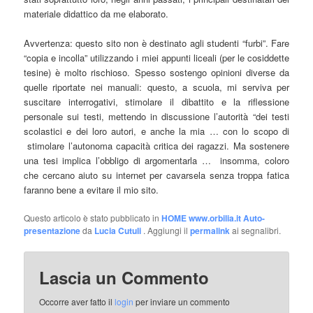
materiale didattico da me elaborato.
Avvertenza: questo sito non è destinato agli studenti “furbi”. Fare
“copia e incolla” utilizzando i miei appunti liceali (per le cosiddette
tesine) è molto rischioso. Spesso sostengo opinioni diverse da
quelle riportate nei manuali: questo, a scuola, mi serviva per
suscitare interrogativi, stimolare il dibattito e la riflessione
personale sui testi, mettendo in discussione l’autorità “dei testi
scolastici e dei loro autori, e anche la mia … con lo scopo di
stimolare l’autonoma capacità critica dei ragazzi. Ma sostenere
una tesi implica l’obbligo di argomentarla … insomma, coloro
che cercano aiuto su internet per cavarsela senza troppa fatica
faranno bene a evitare il mio sito.
Questo articolo è stato pubblicato in
HOME www.orbilia.it Auto-
presentazione
da
Lucia Cutuli
. Aggiungi il
permalink
ai segnalibri.
Lascia un Commento
Occorre aver fatto il
login
per inviare un commento