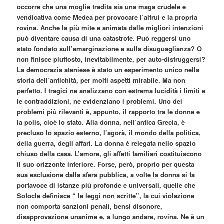
occorre che una moglie tradita sia una maga crudele e
vendicativa come Medea per provocare l’altrui e la propria
rovina. Anche la più mite e animata dalle migliori intenzioni
può diventare causa di una catastrofe. Può reggersi uno
stato fondato sull’emarginazione e sulla disuguaglianza? O
non finisce piuttosto, inevitabilmente, per auto-distruggersi?
La democrazia ateniese è stato un esperimento unico nella
storia dell’antichità, per molti aspetti mirabile. Ma non
perfetto. I tragici ne analizzano con estrema lucidità i limiti e
le contraddizioni, ne evidenziano i problemi. Uno dei
problemi più rilevanti è, appunto, il rapporto tra le donne e
la polis, cioè lo stato. Alla donna, nell’antica Grecia, è
precluso lo spazio esterno, l’agorà, il mondo della politica,
della guerra, degli affari. La donna è relegata nello spazio
chiuso della casa. L’amore, gli affetti familiari costituiscono
il suo orizzonte interiore. Forse, però, proprio per questa
sua esclusione dalla sfera pubblica, a volte la donna si fa
portavoce di istanze più profonde e universali, quelle che
Sofocle definisce “ le leggi non scritte”, la cui violazione
non comporta sanzioni penali, bensì disonore,
disapprovazione unanime e, a lungo andare, rovina. Ne è un