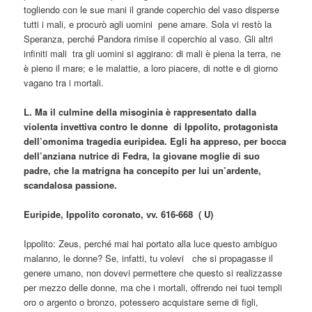
togliendo con le sue mani il grande coperchio del vaso disperse
tutti i mali, e procurò agli uomini pene amare. Sola vi restò la
Speranza, perché Pandora rimise il coperchio al vaso. Gli altri
infiniti mali tra gli uomini si aggirano: di mali è piena la terra, ne
è pieno il mare; e le malattie, a loro piacere, di notte e di giorno
vagano tra i mortali.
L. Ma il culmine della misoginia è rappresentato dalla
violenta invettiva contro le donne di Ippolito, protagonista
dell’omonima tragedia euripidea. Egli ha appreso, per bocca
dell’anziana nutrice di Fedra, la giovane moglie di suo
padre, che la matrigna ha concepito per lui un’ardente,
scandalosa passione.
Euripide, Ippolito coronato, vv. 616-668 ( U)
Ippolito: Zeus, perché mai hai portato alla luce questo ambiguo
malanno, le donne? Se, infatti, tu volevi che si propagasse il
genere umano, non dovevi permettere che questo si realizzasse
per mezzo delle donne, ma che i mortali, offrendo nei tuoi templi
oro o argento o bronzo, potessero acquistare seme di figli,