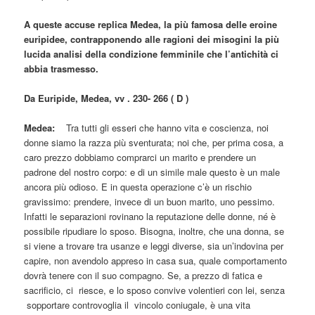
A queste accuse replica Medea, la più famosa delle eroine
euripidee, contrapponendo alle ragioni dei misogini la più
lucida analisi della condizione femminile che l’antichità ci
abbia trasmesso.
Da Euripide, Medea, vv . 230- 266 ( D )
Medea:
Tra tutti gli esseri che hanno vita e coscienza, noi
donne siamo la razza più sventurata; noi che, per prima cosa, a
caro prezzo dobbiamo comprarci un marito e prendere un
padrone del nostro corpo: e di un simile male questo è un male
ancora più odioso. E in questa operazione c’è un rischio
gravissimo: prendere, invece di un buon marito, uno pessimo.
Infatti le separazioni rovinano la reputazione delle donne, né
è
possibile ripudiare lo sposo. Bisogna, inoltre, che una donna, se
si viene a trovare tra usanze e leggi diverse, sia un’indovina per
capire, non avendolo appreso in casa sua, quale comportamento
dovrà tenere con il suo compagno. Se, a prezzo di fatica e
sacrificio, ci riesce, e lo sposo convive volentieri con lei, senza
sopportare controvoglia il vincolo coniugale, è una vita