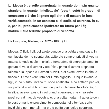
L. Medea è tre volte emarginata: in quanto donna,in quanto
straniera, in quanto “intellettuale” (σοφή, sofé) in grado di
conoscere ciò che è ignoto agli altri e di mettere in luce
verità scomode. In un contesto a lei ostile ed estraneo, in cui
è, per lei, problematico ipotizzare un futuro per i figli,
matura il suo terribile proposito di vendetta.
Da Euripide, Medea, vv. 1021- 1080 ( D )
Medea: O figli, figli, voi avete dunque una patria e una casa, in
cui, lasciando me sventurata, abiterete sempre, privati di vostra
madre: io vado esule in un’altra terra,prima di avere pienamente
goduto di voi e di avervi visto felici, prima di avervi preparato il
talamo e la sposa e i lavacri nuziali, e di avere levato in alto le
fiaccole. O me sventurata per il mio orgoglio! Dunque invano, o
figli, vi ho nutrito, invano mi sono affaticata e ho sofferto per voi,
sopportando dolori lancinanti nel parto. Certamente allora io, l’
infelice, avevo riposto in voi grandi speranze, che vi sareste
presi cura di me, da vecchia, e, una volta morta, mi avreste con
le vostre mani, onorevolmente composta nella tomba, sorte
invidiabile per i mortali: ma ora è perita ogni dolce speranza.