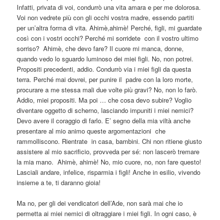
Infatti, privata di voi, condurrò una vita amara e per me dolorosa.
Voi non vedrete più con gli occhi vostra madre, essendo partiti
per un’altra forma di vita. Ahimè,ahimè! Perché, figli, mi guardate
così con i vostri occhi? Perché mi sorridete con il vostro ultimo
sorriso? Ahimè, che devo fare? Il cuore mi manca, donne,
quando vedo lo sguardo luminoso dei miei figli. No, non potrei.
Propositi precedenti, addio. Condurrò via i miei figli da questa
terra. Perché mai dovrei, per punire il padre con la loro morte,
procurare a me stessa mali due volte più gravi? No, non lo farò.
Addio, miei propositi. Ma poi … che cosa devo subire? Voglio
diventare oggetto di scherno, lasciando impuniti i miei nemici?
Devo avere il coraggio di farlo. E’ segno della mia viltà anche
presentare al mio animo queste argomentazioni che
rammolliscono. Rientrate in casa, bambini. Chi non ritiene giusto
assistere al mio sacrificio, provveda per sé: non lascerò tremare
la mia mano. Ahimè, ahimè! No, mio cuore, no, non fare questo!
Lasciali andare, infelice, risparmia i figli! Anche in esilio, vivendo
insieme a te, ti daranno gioia!
Ma no, per gli dei vendicatori dell’Ade, non sarà mai che io
permetta ai miei nemici di oltraggiare i miei figli. In ogni caso, è