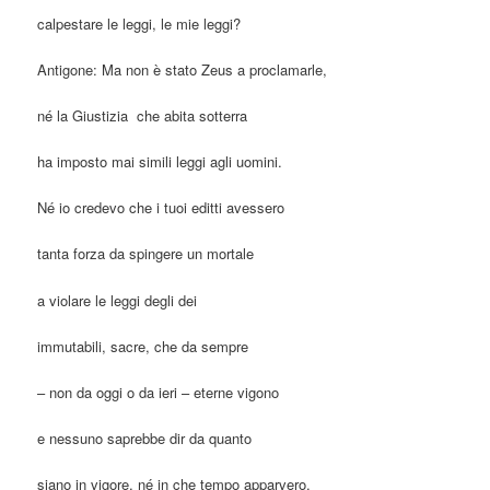
calpestare le leggi, le mie leggi?
Antigone: Ma non è stato Zeus a proclamarle,
né la Giustizia che abita sotterra
ha imposto mai simili leggi agli uomini.
Né io credevo che i tuoi editti avessero
tanta forza da spingere un mortale
a violare le leggi degli dei
immutabili, sacre, che da sempre
– non da oggi o da ieri – eterne vigono
e nessuno saprebbe dir da quanto
siano in vigore, né in che tempo apparvero.