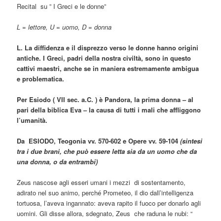
Recital su ” I Greci e le donne”
L = lettore, U = uomo, D = donna
L. La diffidenza e il disprezzo verso le donne hanno origini
antiche. I Greci, padri della nostra civiltà, sono in questo
cattivi maestri, anche se in maniera estremamente ambigua
e problematica.
Per Esiodo ( VII sec. a.C. ) è Pandora, la prima donna – al
pari della biblica Eva – la causa di tutti i mali che affliggono
l’umanità.
Da ESIODO, Teogonia vv. 570-602 e Opere vv. 59-104
(sintesi
tra i due brani, che può essere letta sia da un uomo che da
una donna, o da entrambi)
Zeus nascose agli esseri umani i mezzi di sostentamento,
adirato nel suo animo, perché Prometeo, il dio dall’intelligenza
tortuosa, l’aveva ingannato: aveva rapito il fuoco per donarlo agli
uomini. Gli disse allora, sdegnato, Zeus che raduna le nubi: “