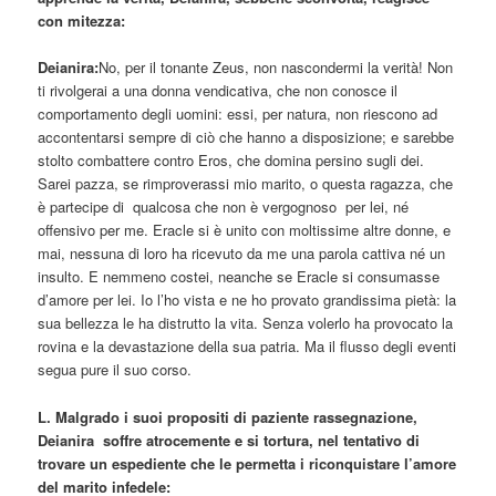
con mitezza:
Deianira:
No, per il tonante Zeus, non nascondermi la verità! Non
ti rivolgerai a una donna vendicativa, che non conosce il
comportamento degli uomini: essi, per natura, non riescono ad
accontentarsi sempre di ciò che hanno a disposizione; e sarebbe
stolto combattere contro Eros, che domina persino sugli dei.
Sarei pazza, se rimproverassi mio marito, o questa ragazza, che
è partecipe di qualcosa che non è vergognoso per lei, né
offensivo per me. Eracle si è unito con moltissime altre donne, e
mai, nessuna di loro ha ricevuto da me una parola cattiva né un
insulto. E nemmeno costei, neanche se Eracle si consumasse
d’amore per lei. Io l’ho vista e ne ho provato grandissima pietà: la
sua bellezza le ha distrutto la vita. Senza volerlo ha provocato la
rovina e la devastazione della sua patria. Ma il flusso degli eventi
segua pure il suo corso.
L. Malgrado i suoi propositi di paziente rassegnazione,
Deianira soffre atrocemente e si tortura, nel tentativo di
trovare un espediente che le permetta i riconquistare l’amore
del marito infedele: