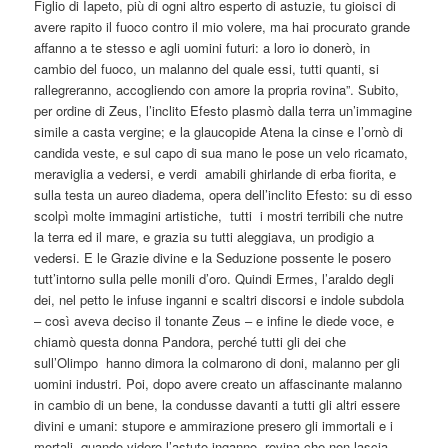
Figlio di Iapeto, più di ogni altro esperto di astuzie, tu gioisci di
avere rapito il fuoco contro il mio volere, ma hai procurato grande
affanno a te stesso e agli uomini futuri: a loro io donerò, in
cambio del fuoco, un malanno del quale essi, tutti quanti, si
rallegreranno, accogliendo con amore la propria rovina”. Subito,
per ordine di Zeus, l’inclito Efesto plasmò dalla terra un’immagine
simile a casta vergine; e la glaucopide Atena la cinse e l’ornò di
candida veste, e sul capo di sua mano le pose un velo ricamato,
meraviglia a vedersi, e verdi amabili ghirlande di erba fiorita, e
sulla testa un aureo diadema, opera dell’inclito Efesto: su di esso
scolpì molte immagini artistiche, tutti i mostri terribili che nutre
la terra ed il mare, e grazia su tutti aleggiava, un prodigio a
vedersi. E le Grazie divine e la Seduzione possente le posero
tutt’intorno sulla pelle monili d’oro. Quindi Ermes, l’araldo degli
dei, nel petto le infuse inganni e scaltri discorsi e indole subdola
– così aveva deciso il tonante Zeus – e infine le diede voce, e
chiamò questa donna Pandora, perché tutti gli dei che
sull’Olimpo hanno dimora la colmarono di doni, malanno per gli
uomini industri. Poi, dopo avere creato un affascinante malanno
in cambio di un bene, la condusse davanti a tutti gli altri essere
divini e umani: stupore e ammirazione presero gli immortali e i
mortali, quando videro l’astuto inganno, rovina che non lascia