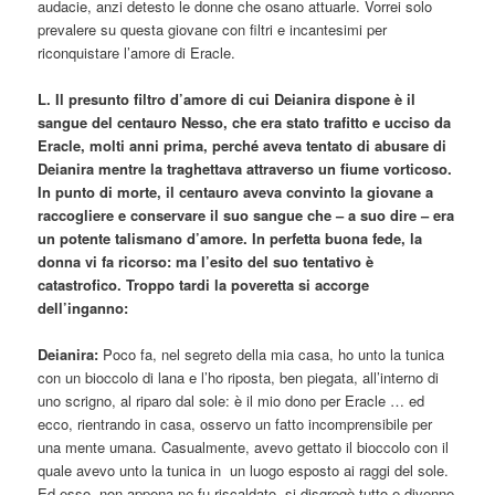
audacie, anzi detesto le donne che osano attuarle. Vorrei solo
prevalere su questa giovane con filtri e incantesimi per
riconquistare l’amore di Eracle.
L. Il presunto filtro d’amore di cui Deianira dispone è il
sangue del centauro Nesso, che era stato trafitto e ucciso da
Eracle, molti anni prima, perché aveva tentato di abusare di
Deianira mentre la traghettava attraverso un fiume vorticoso.
In punto di morte, il centauro aveva convinto la giovane a
raccogliere e conservare il suo sangue che – a suo dire – era
un potente talismano d’amore. In perfetta buona fede, la
donna vi fa ricorso: ma l’esito del suo tentativo è
catastrofico. Troppo tardi la poveretta si accorge
dell’inganno:
Deianira:
Poco fa, nel segreto della mia casa, ho unto la tunica
con un bioccolo di lana e l’ho riposta, ben piegata, all’interno di
uno scrigno, al riparo dal sole: è il mio dono per Eracle … ed
ecco, rientrando in casa, osservo un fatto incomprensibile per
una mente umana. Casualmente, avevo gettato il bioccolo con il
quale avevo unto la tunica in un luogo esposto ai raggi del sole.
Ed esso, non appena ne fu riscaldato, si disgregò tutto e divenne