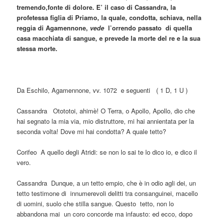
tremendo,fonte di dolore. E’ il caso di Cassandra, la
profetessa figlia di Priamo, la quale, condotta, schiava, nella
reggia di Agamennone,
vede
l’orrendo passato di quella
casa macchiata di sangue, e prevede la morte del re e la sua
stessa morte.
Da Eschilo, Agamennone, vv. 1072 e seguenti ( 1 D, 1 U )
Cassandra Otototoi, ahimè! O Terra, o Apollo, Apollo, dio che
hai segnato la mia via, mio distruttore, mi hai annientata per la
seconda volta! Dove mi hai condotta? A quale tetto?
Corifeo A quello degli Atridi: se non lo sai te lo dico io, e dico il
vero.
Cassandra Dunque, a un tetto empio, che è in odio agli dei, un
tetto testimone di innumerevoli delitti tra consanguinei, macello
di uomini, suolo che stilla sangue. Questo tetto, non lo
abbandona mai un coro concorde ma infausto: ed ecco, dopo