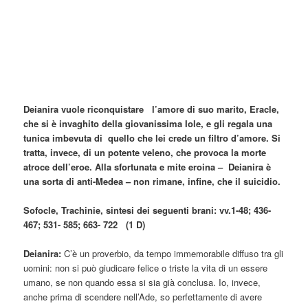
Deianira vuole riconquistare l’amore di suo marito, Eracle,
che si è invaghito della giovanissima Iole, e gli regala una
tunica imbevuta di quello che lei crede un filtro d’amore. Si
tratta, invece, di un potente veleno, che provoca la morte
atroce dell’eroe. Alla sfortunata e mite eroina – Deianira è
una sorta di anti-Medea – non rimane, infine, che il suicidio.
Sofocle, Trachinie, sintesi dei seguenti brani: vv.1-48; 436-
467; 531- 585; 663- 722 (1 D)
Deianira:
C’è un proverbio, da tempo immemorabile diffuso tra gli
uomini: non si può giudicare felice o triste la vita di un essere
umano, se non quando essa si sia già conclusa. Io, invece,
anche prima di scendere nell’Ade, so perfettamente di avere