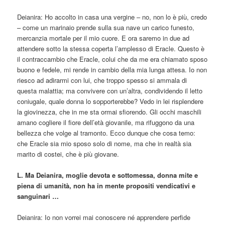
Deianira: Ho accolto in casa una vergine – no, non lo è più, credo
– come un marinaio prende sulla sua nave un carico funesto,
mercanzia mortale per il mio cuore. E ora saremo in due ad
attendere sotto la stessa coperta l’amplesso di Eracle. Questo è
il contraccambio che Eracle, colui che da me era chiamato sposo
buono e fedele, mi rende in cambio della mia lunga attesa. Io non
riesco ad adirarmi con lui, che troppo spesso si ammala di
questa malattia; ma convivere con un’altra, condividendo il letto
coniugale, quale donna lo sopporterebbe? Vedo in lei risplendere
la giovinezza, che in me sta ormai sfiorendo. Gli occhi maschili
amano cogliere il fiore dell’età giovanile, ma rifuggono da una
bellezza che volge al tramonto. Ecco dunque che cosa temo:
che Eracle sia mio sposo solo di nome, ma che in realtà sia
marito di costei, che è più giovane.
L. Ma Deianira, moglie devota e sottomessa, donna mite e
piena di umanità, non ha in mente propositi vendicativi e
sanguinari …
Deianira: Io non vorrei mai conoscere né apprendere perfide