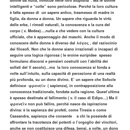
donne da nulla, innocue nelle loro stupidità”. Ma le donne
intelligenti e “colte” sono pericolose. Perché la loro cultura
è fatta spesso di un sapere antico, trasmesso di madre in
figlia, da donna a donna. Un sapere che riguarda le virtù
delle erbe, i rimedi naturali, la conoscenza e la cura del
corpo ( v. Medea)….nulla a che vedere con la cultura
ufficiale, che è appannaggio dei maschi. Anche il modo di
conoscere delle donne è diverso dal λόγος , dal raziocinio
dei filosofi. Non che le donne siano irrazionali o incapaci di
seguire una logica rigorosa ( le eroine euripidee spesso
formulano discorsi e pensieri costruiti con l’abilità dei
sofisti del V secolo)…ma la loro conoscenza si fonda a
volte sull’intuito, sulla capacità di percezione di una realtà
più profonda, su un dono divino. E’ un sapere che Sofocle
definisce φρονει̃ν ( sapienza), in contrapposizione alla
conoscenza tradizionale, fondata sulla ragione. Quest’ultima
è spesso destinata al fallimento ( v. il caso di Edipo…) Ma il
φρονει̃̃ν non può fallire, perché nasce da ispirazione
divina: è la sapienza dei profeti, come Tiresia o come
Cassandra, sapienza che consente a chi la possiede di
affrontare la tracotanza dei potenti o l’orgoglio dei vincitori,
anche se non costituisce una difesa, bensì, a volte, un dono