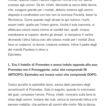
scampo agli uomini. Da lei, infatti, discende la razza delle donne,
che, sciagura grande per i mortali, abitano insieme agli uomini,
disposte a condividere con loro non la rovinosa Povertà, bensì la
Ricchezza. Come quando negli alveari le api nutrono i fuchi,
esseri inetti: quelle per l’intero giorno, finchè il sole tramonta, si
affaticano senza sosta intorno ai candidi favi, quelli, invece,
standosene al coperto, dentro gli alveari, si riempiono il ventre
divorando l’altrui fatica;così allo stesso modo per i mortali Zeus
fece un malanno, le donne, creature moleste. Infine il padre degli
dei mandò Pandora in dono a
Epimeteo.
L. Era il fratello di Prometeo e aveva indole opposta alla sua:
Prometeo era il Preveggente, colui che comprende IN
ANTICIPO; Epimeteo era invece colui che comprende DOPO.
Costui accettò lo splendido dono, senza darsi pensiero degli
avvertimenti di Prometeo. Solo in seguito, quando fu sommerso
dai guai, comprese l’errore. Prima, infatti, vivevano sulla terra le
stirpi degli uomini lontano dai mali, senza la tremenda fatica e le
penose malattie, che portano gli uomini alla morte. Ma la donna,