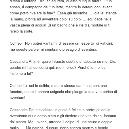
difesa è lontana. Ah, sciagurata, questo dunque farai? Il tuo
sposo, il compagno del tuo letto, mentre lo detergi con lavacri ….
come potrò rivelare la fine? Essa già incombe … già lei stende
la mano, pronta ad avventare colpi su colpi … egli cade nella
vasca piena di acqua! Di un bagno che è insidia mortale io ti
rivelo la sorte.
Corifeo Non potrei vantarmi di essere un esperto di vaticini,
ma queste parole mi sembrano presagio di sventura.
Cassandra Ahimè, quale infausto destino si abbatte su me! Dio,
perché mi hai condotta qui, me infelice? Perché io morissi
insieme a lui?
Corifeo Tu sei in delirio, e su te stessa canti una canzone
funebre, come il canoro usignolo che piange la sua vita carica di
sventure!
Cassandra Del melodioso usignolo è felice la sorte: gli dei lo
rivestirono di un corpo alato e gli diedero una vita dolce, lontana
dal pianto. Me, invece, attende il colpo di una scure a doppio
taglio …. Ma perché, dunque, porto ancora scettro e bende