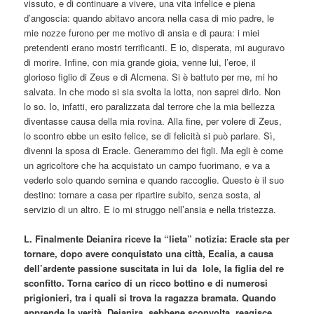
vissuto, e di continuare a vivere, una vita infelice e piena
d’angoscia: quando abitavo ancora nella casa di mio padre, le
mie nozze furono per me motivo di ansia e di paura: i miei
pretendenti erano mostri terrificanti. E io, disperata, mi auguravo
di morire. Infine, con mia grande gioia, venne lui, l’eroe, il
glorioso figlio di Zeus e di Alcmena. Si è battuto per me, mi ho
salvata. In che modo si sia svolta la lotta, non saprei dirlo. Non
lo so. Io, infatti, ero paralizzata dal terrore che la mia bellezza
diventasse causa della mia rovina. Alla fine, per volere di Zeus,
lo scontro ebbe un esito felice, se di felicità si può parlare. Sì,
divenni la sposa di Eracle. Generammo dei figli. Ma egli è come
un agricoltore che ha acquistato un campo fuorimano, e va a
vederlo solo quando semina e quando raccoglie. Questo è il suo
destino: tornare a casa per ripartire subito, senza sosta, al
servizio di un altro. E io mi struggo nell’ansia e nella tristezza.
L. Finalmente Deianira riceve la “lieta” notizia: Eracle sta per
tornare, dopo avere conquistato una città, Ecalia, a causa
dell’ardente passione suscitata in lui da Iole, la figlia del re
sconfitto. Torna carico di un ricco bottino e di numerosi
prigionieri, tra i quali si trova la ragazza bramata. Quando
apprende la verità, Deianira, sebbene sconvolta, reagisce