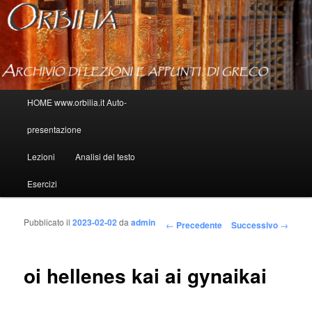
Menu principale
HOME www.orbilia.it Auto-
Vai al contenuto principale
Vai al contenuto secondario
presentazione
Lezioni
Analisi del testo
Esercizi
Pubblicato il
2023-02-02
da
admin
Navigazione articolo
←
Precedente
Successivo
→
oi hellenes kai ai gynaikai