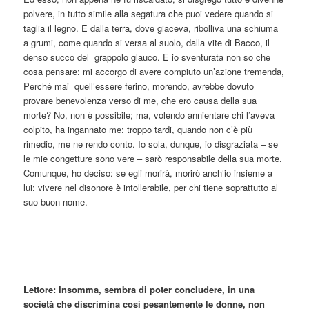
polvere, in tutto simile alla segatura che puoi vedere quando si
taglia il legno. E dalla terra, dove giaceva, ribolliva una schiuma
a grumi, come quando si versa al suolo, dalla vite di Bacco, il
denso succo del grappolo glauco. E io sventurata non so che
cosa pensare: mi accorgo di avere compiuto un’azione tremenda,
Perché mai quell’essere ferino, morendo, avrebbe dovuto
provare benevolenza verso di me, che ero causa della sua
morte? No, non è possibile; ma, volendo annientare chi l’aveva
colpito, ha ingannato me: troppo tardi, quando non c’è più
rimedio, me ne rendo conto. Io sola, dunque, io disgraziata – se
le mie congetture sono vere – sarò responsabile della sua morte.
Comunque, ho deciso: se egli morirà, morirò anch’io insieme a
lui: vivere nel disonore è intollerabile, per chi tiene soprattutto al
suo buon nome.
Lettore: Insomma, sembra di poter concludere, in una
società che discrimina così pesantemente le donne, non