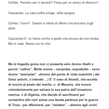
Corifeo Perché così ti lamenti? Forse per un senso di ribrezzo?
Cassandra La casa soffia strage, stilla sangue.
Corifeo Come? Questo è odore di offerte che bruciano sugli
altari.
Cassandra E’ un fetore simile a quello che emana da una tomba.
Ma io vado. Basta con la vita!
Ma la tragedia greca non ci presenta solo donne ribelli e
perciò “cattive”. Molte eroine – euripidee, soprattutto – sono
donne “esemplari”, almeno dal punto di vista maschile ( dei
Greci antichi, s’intende …) E’ il caso di Alcesti, che accetta
di morire al posto del marito, o di Macaria, che muore
volontariamente per salvare la sua patria dall’invasione
nemica, o di Ifigenia, che decide di sacrificarsi per
consentire alle navi achee una fausta partenza per la guerra
di Troia : per affermarsi, per “esistere” – almeno agli occhi