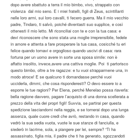
dopo avere sbattuto a terra il mio bimbo, vivo, strappato con
violenza dal mio seno. E i miei fratelli, figli di Zeus, scintillanti
nelle loro armi, sui loro cavalli, ti fecero guerra. Ma il mio vecchio
padre, Tindaro, ti salvò, poiché diventasti suo supplice, e così
ottenesti il mio letto. Mi riconciliai con te e con la tua casa: e
devi riconoscere che sono stata una moglie irreprensibile, fedele
in amore e attenta a fare prosperare la tua casa, cosicché tu eri
felice quando tornavi e orgoglioso quando uscivi di casa: rara
fortuna per un uomo avere in sorte una sposa simile: non è
affatto insolito, invece,avere una cattiva moglie. Poi ti partorisco
questo bimbo, oltre a tre ragazze: e tu vuoi strapparmene una, in
modo atroce! E se qualcuno ti domandasse perché vuoi
ucciderla, dimmi, che cosa risponderesti? O devo essere io a
esporre le tue ragioni? Per Elena, perché Menelao possa riaverla:
bella ragione davvero, pagare l’acquisto di una donna scellerata a
prezzo della vita dei propri figli! Suvvia, se partirai per questa
spedizione lasciandomi nella reggia, e se tornerai dopo una lunga
assenza, quale cuore credi che avrò, restando in casa, quando
vedrò la sua sedia vuota, vuote le sue stanze di fanciulla, e
siederò in lacrime, sola, a piangere per lei, sempre? “Ti ha
assassinato, figlia mia, il padre che ti ha generato, sgozzandoti