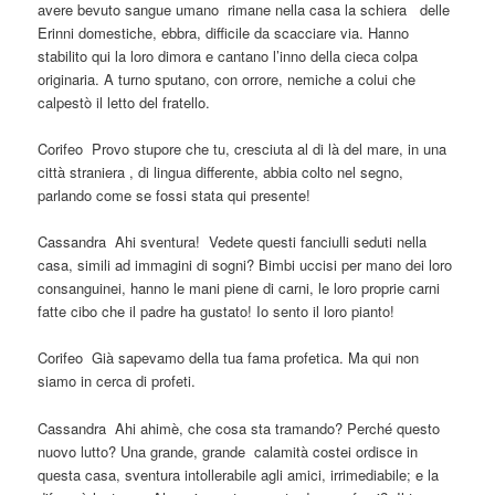
avere bevuto sangue umano rimane nella casa la schiera delle
Erinni domestiche, ebbra, difficile da scacciare via. Hanno
stabilito qui la loro dimora e cantano l’inno della cieca colpa
originaria. A turno sputano, con orrore, nemiche a colui che
calpestò il letto del fratello.
Corifeo Provo stupore che tu, cresciuta al di là del mare, in una
città straniera , di lingua differente, abbia colto nel segno,
parlando come se fossi stata qui presente!
Cassandra Ahi sventura! Vedete questi fanciulli seduti nella
casa, simili ad immagini di sogni? Bimbi uccisi per mano dei loro
consanguinei, hanno le mani piene di carni, le loro proprie carni
fatte cibo che il padre ha gustato! Io sento il loro pianto!
Corifeo Già sapevamo della tua fama profetica. Ma qui non
siamo in cerca di profeti.
Cassandra Ahi ahimè, che cosa sta tramando? Perché questo
nuovo lutto? Una grande, grande calamità costei ordisce in
questa casa, sventura intollerabile agli amici, irrimediabile; e la