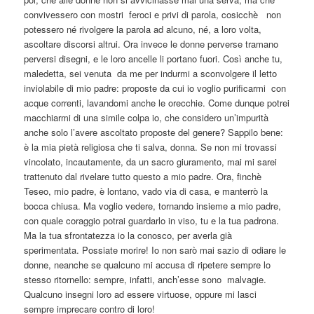
convivessero con mostri feroci e privi di parola, cosicchè non
potessero né rivolgere la parola ad alcuno, né, a loro volta,
ascoltare discorsi altrui. Ora invece le donne perverse tramano
perversi disegni, e le loro ancelle li portano fuori. Così anche tu,
maledetta, sei venuta da me per indurmi a sconvolgere il letto
inviolabile di mio padre: proposte da cui io voglio purificarmi con
acque correnti, lavandomi anche le orecchie. Come dunque potrei
macchiarmi di una simile colpa io, che considero un’impurità
anche solo l’avere ascoltato proposte del genere? Sappilo bene:
è la mia pietà religiosa che ti salva, donna. Se non mi trovassi
vincolato, incautamente, da un sacro giuramento, mai mi sarei
trattenuto dal rivelare tutto questo a mio padre. Ora, finchè
Teseo, mio padre, è lontano, vado via di casa, e manterrò la
bocca chiusa. Ma voglio vedere, tornando insieme a mio padre,
con quale coraggio potrai guardarlo in viso, tu e la tua padrona.
Ma la tua sfrontatezza io la conosco, per averla già
sperimentata. Possiate morire! Io non sarò mai sazio di odiare le
donne, neanche se qualcuno mi accusa di ripetere sempre lo
stesso ritornello: sempre, infatti, anch’esse sono malvagie.
Qualcuno insegni loro ad essere virtuose, oppure mi lasci
sempre imprecare contro di loro!