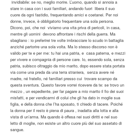
invidiabile: se no, meglio morire. L’uomo, quando si annoia a
stare in casa con i suoi familiari, andando fuori libera il suo
cuore da ogni fastidio, frequentando amici e coetanei. Per noi
donne, invece, è obbligatorio frequentare una sola persona.
Dicono, poi, che noi viviamo una vita priva di pericoli, in casa,
mentre gli uomini devono affrontare i rischi della guerra. Ma
sbagliano : io preferirei tre volte imbracciare lo scudo in battaglia
anziché partorire una sola volta. Ma lo stesso discorso non è
valido per te e per me: tu hai una patria, e casa paterna, e mezzi
per vivere e compagnia di persone care. Io, essendo sola, senza
patria, subisco oltraggio da mio marito, dopo essere stata portata
via come una preda da una terra straniera, senza avere né
madre, né fratello, né familiari presso cui trovare scampo da
questa sventura. Questo favore vorrei ricevere da te: se trovo un
mezzo , un espediente, per far pagare a mio marito il fio dei suoi
misfatti, e per vendicarmi di colui che gli ha dato in moglie sua
figlia, e della donna che l’ha sposato, ti chiedo di tacere. Poiché
la donna per il resto è piena di paura , inadatta alla lotta e alla
vista di un’arma. Ma quando è offesa nei suoi diritti e nel suo
letto di moglie, non esiste un altro cuore più del suo assetato di
sangue.