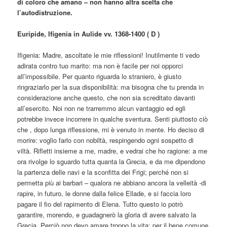
di coloro che amano – non hanno altra scelta che
l’autodistruzione.
Euripide, Ifigenia in Aulide vv. 1368-1400 ( D )
Ifigenia: Madre, ascoltate le mie riflessioni! Inutilmente ti vedo
adirata contro tuo marito: ma non è facile per noi opporci
all’impossibile. Per quanto riguarda lo straniero, è giusto
ringraziarlo per la sua disponibilità: ma bisogna che tu prenda in
considerazione anche questo, che non sia screditato davanti
all’esercito. Noi non ne trarremmo alcun vantaggio ed egli
potrebbe invece incorrere in qualche sventura. Senti piuttosto ciò
che , dopo lunga riflessione, mi è venuto in mente. Ho deciso di
morire: voglio farlo con nobiltà, respingendo ogni sospetto di
viltà. Rifletti insieme a me, madre, e vedrai che ho ragione: a me
ora rivolge lo sguardo tutta quanta la Grecia, e da me dipendono
la partenza delle navi e la sconfitta dei Frigi; perché non si
permetta più ai barbari – qualora ne abbiano ancora la velleità -di
rapire, in futuro, le donne dalla felice Ellade, e si faccia loro
pagare il fio del rapimento di Elena. Tutto questo io potrò
garantire, morendo, e guadagnerò la gloria di avere salvato la
Grecia. Perciò non devo amare troppo la vita: per il bene comune