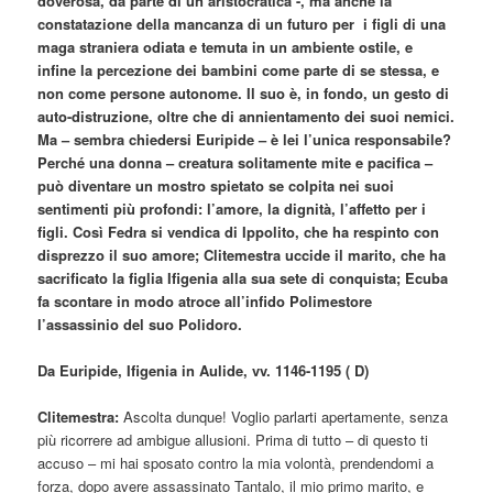
doverosa, da parte di un’aristocratica -, ma anche la
constatazione della mancanza di un futuro per i figli di una
maga straniera odiata e temuta in un ambiente ostile, e
infine la percezione dei bambini come parte di se stessa, e
non come persone autonome. Il suo è, in fondo, un gesto di
auto-distruzione, oltre che di annientamento dei suoi nemici.
Ma – sembra chiedersi Euripide – è lei l’unica responsabile?
Perché una donna – creatura solitamente mite e pacifica –
può diventare un mostro spietato se colpita nei suoi
sentimenti più profondi: l’amore, la dignità, l’affetto per i
figli. Così Fedra si vendica di Ippolito, che ha respinto con
disprezzo il suo amore; Clitemestra uccide il marito, che ha
sacrificato la figlia Ifigenia alla sua sete di conquista; Ecuba
fa scontare in modo atroce all’infido Polimestore
l’assassinio del suo Polidoro.
Da Euripide, Ifigenia in Aulide, vv. 1146-1195 ( D)
Clitemestra:
Ascolta dunque! Voglio parlarti apertamente, senza
più ricorrere ad ambigue allusioni. Prima di tutto – di questo ti
accuso – mi hai sposato contro la mia volontà, prendendomi a
forza, dopo avere assassinato Tantalo, il mio primo marito, e