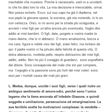
inevitabile che muoiano. Poiché è necessario, sarò io a ucciderli,
io che ho dato loro la vita. La mia decisione è irrevocabile, ormai.
Non posso evitarlo. Ecco: sul suo capo ha già il diadema, nel
suo peplo la giovane sposa, la sovrana, già sta morendo, io lo so
con certezza. Orsù, io mi avvio per la strada più sciagurata, e
avvierò i miei figli per un’altra ancora più sventurata. Voglio dire
addio ai miei bambini. O figli, date, porgete a vostra madre la
mano destra, che io vi abbracci. O mano amatissima, bocca a
me cara, figura e nobile viso dei figli, siate felici, ma lontano da
qui: il padre vostro vi ha privato della felicità di questa vita. O
dolce abbraccio, morbida pelle, respiro dolcissimo dei miei figli,
addio, addio. Non ho più il coraggio di guardarvi, sono sopraffatta
dal dolore. Sono consapevole del male che sto per compiere,
ma l’orgoglio e la passione sono più forti dei miei voleri: sono
essi per i mortali causa dei mali più gravi.
L. Medea, dunque, uccide i suoi figli, verso i quali nutre un
ambiguo sentimento di amore-odio, perché sono l’unico
legame che la tiene ancorata all’infedele Giasone, e quindi
soggetta a umiliazione, persecuzione ed emarginazione. La
sua terribile scelta ha motivazioni complesse: la vendetta –