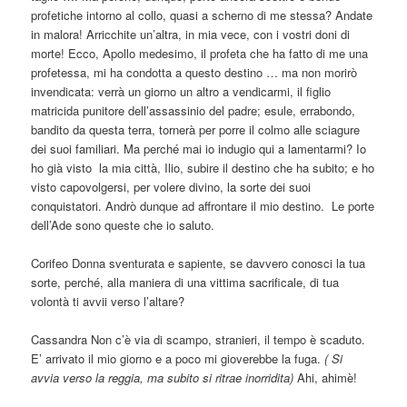
profetiche intorno al collo, quasi a scherno di me stessa? Andate
in malora! Arricchite un’altra, in mia vece, con i vostri doni di
morte! Ecco, Apollo medesimo, il profeta che ha fatto di me una
profetessa, mi ha condotta a questo destino … ma non morirò
invendicata: verrà un giorno un altro a vendicarmi, il figlio
matricida punitore dell’assassinio del padre; esule, errabondo,
bandito da questa terra, tornerà per porre il colmo alle sciagure
dei suoi familiari. Ma perché mai io indugio qui a lamentarmi? Io
ho già visto la mia città, Ilio, subire il destino che ha subito; e ho
visto capovolgersi, per volere divino, la sorte dei suoi
conquistatori. Andrò dunque ad affrontare il mio destino. Le porte
dell’Ade sono queste che io saluto.
Corifeo Donna sventurata e sapiente, se davvero conosci la tua
sorte, perché, alla maniera di una vittima sacrificale, di tua
volontà ti avvii verso l’altare?
Cassandra Non c’è via di scampo, stranieri, il tempo è scaduto.
E’ arrivato il mio giorno e a poco mi gioverebbe la fuga.
( Si
avvia verso la reggia, ma subito si ritrae inorridita)
Ahi, ahimè!