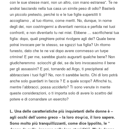
con le sue stesse mani, non un altro, con mano estranea”. Te ne
andrai lasciando nella tua casa un simile peso di odio? Basterà
un piccolo pretesto, perché io e le tue figlie superstiti ti
accogliamo , al tuo ritorno, come meriti. No, dunque, in nome
degli dei, non costringermi a diventarti nemica e perfida nei tuoi
confronti, e non diventarlo tu nei miei. Ebbene … sacrificherai tua
figlia: dopo, quali preghiere potrai rivolgere agli dei? Quale bene
potrai invocare per te stesso, se sgozzi tua figlia? Un ritorno
funesto, dato che te ne vai dopo avere commesso un turpe
crimine! E per me, sarebbe giusto augurarti qualche bene? Non
giudicheremmo sciocchi gli dei, se da loro invocassimo il bene
per gli assassini? E poi, tornando ad Argo, ti precipiterai ad
abbracciare i tuoi figli? No, non ti sarebbe lecito. Chi di loro potrà
anche solo guardarti in faccia ? E a quale scopo? Affinché tu,
mentre l’abbracci, possa ucciderlo? Ti sono venute in mente
queste considerazioni, o ti importa solo di avere lo scettro del
potere e di comandare un esercito?
L. Una delle caratteristiche più inquietanti delle donne è –
agli occhi dell’uomo greco – la loro σοφία, il loro sapere.
Sono molto più tranquillizzanti, come dice Ippolito, le “