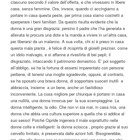
ciascuno secondo il valore dell’offerta, e che vivessero in libere
case, senza femmine. Ora, invece, quando ci accingiamo a
portare in casa questa peste, per prima cosa siamo costretti a
sperperare i beni familiari. Da questo risulta evidente che la
donna è una gran disgrazia: persino il padre che l’ha generata e
allevata le procura una dote e la manda a vivere in un’altra casa,
per liberarsi da un malanno. A sua volta, chi si è preso in casa
questa mala pianta , è felice di ricoprirla di gioielli preziosi, come
un idolo malvagio, e si affanna a rivestirla di bei pepli, il
disgraziato, intaccando il patrimonio domestico. E’ poi soggetto
all’obbligo, se ha la fortuna di essersi imparentato con persone
perbene, di tenersi una moglie sgradevole, oppure, al contrario,
se ha sposato una brava donna, di sopportare suoceri inutili e
abbraccia, insieme a un bene, anche un fastidioso
inconveniente. La cosa migliore per chiunque è portarsi in casa
una nullità, una donna innocua per la sua scempiaggine. La
donna intelligente, la odio. Che non vi sia mai, in casa mia, una
donna che abbia una cultura superiore a quella che si addice al
suo sesso! Poiché Cipride ingenera il male soprattutto nelle
donne colte e intelligenti: la donna sciocca , proprio grazie al suo
cervello limitato, è preservata dalle azioni folli. Bisognerebbe,
poi, che alle donne non si avvicinasse mai una serva, ma che