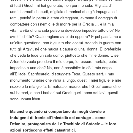
di tutti i Greci mi hai generato, non per me sola. Migliaia di
uomini armati di scudi, migliaia di marinai che già impugnano i
remi, poiché la patria è stata oltraggiata, avranno il coraggio di
combattere con i nemici e di morire per la Grecia … e la mia
vita, la vita di una sola persona dovrebbe impedire tutto ciò? Ne
avrei il diritto? Quale ragione avrei da opporre? E poi passiamo a
un’altra questione: non è giusto che costui scenda in guerra con
tutti gli Argivi, né che muoia a causa di una donna. E’ preferibile
che veda la luce un solo uomo, piuttosto che mille donne. E se
Artemide vuole prendere il mio corpo, io, essere mortale, potrò
impedirlo a una dea? No, non è possibile: io dò il mio corpo
all’Ellade. Sacrificatelo, distruggete Troia. Questo sarà il mio
monumento funebre che vivrà a lungo, questi i miei figli, e le mie
nozze e la mia gloria. E’ naturale, madre, che i Greci comandino
sui barbari, e non i barbari sui Greci: quelli sono schiavi, questi
sono uomini liberi.
Ma anche quando si comportano da mogli devote e
indulgenti di fronte all’infedeltà del coniuge – come
Deianira, protagonista de Le Trachinie di Sofocle – le loro
azioni sortiscono effetti catastrofici.