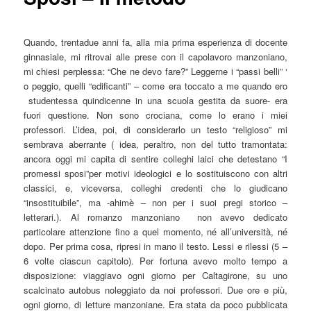
Quando, trentadue anni fa, alla mia prima esperienza di docente
ginnasiale, mi ritrovai alle prese con il capolavoro manzoniano,
mi chiesi perplessa: “Che ne devo fare?” Leggerne i “passi belli” ‘
o peggio, quelli “edificanti” – come era toccato a me quando ero
studentessa quindicenne in una scuola gestita da suore- era
fuori questione. Non sono crociana, come lo erano i miei
professori. L’idea, poi, di considerarlo un testo “religioso” mi
sembrava aberrante ( idea, peraltro, non del tutto tramontata:
ancora oggi mi capita di sentire colleghi laici che detestano “I
promessi sposi”per motivi ideologici e lo sostituiscono con altri
classici, e, viceversa, colleghi credenti che lo giudicano
“insostituibile”, ma -ahimè – non per i suoi pregi storico –
letterari.). Al romanzo manzoniano non avevo dedicato
particolare attenzione fino a quel momento, né all’università, né
dopo. Per prima cosa, ripresi in mano il testo. Lessi e rilessi (5 –
6 volte ciascun capitolo). Per fortuna avevo molto tempo a
disposizione: viaggiavo ogni giorno per Caltagirone, su uno
scalcinato autobus noleggiato da noi professori. Due ore e più,
ogni giorno, di letture manzoniane. Era stata da poco pubblicata