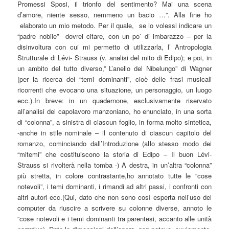
Promessi Sposi, il trionfo del sentimento? Mai una scena
d’amore, niente sesso, nemmeno un bacio …”. Alla fine ho
elaborato un mio metodo. Per il quale, se io volessi indicare un
“padre nobile” dovrei citare, con un po’ di imbarazzo – per la
disinvoltura con cui mi permetto di utilizzarla, l’ Antropologia
Strutturale di Lévi- Strauss (v. analisi del mito di Edipo); e poi, in
un ambito del tutto diverso,” L’anello del Nibelungo” di Wagner
(per la ricerca dei “temi dominanti”, cioè delle frasi musicali
ricorrenti che evocano una situazione, un personaggio, un luogo
ecc.).In breve: in un quadernone, esclusivamente riservato
all’analisi del capolavoro manzoniano, ho enunciato, in una sorta
di “colonna”, a sinistra di ciascun foglio, in forma molto sintetica,
-anche in stile nominale – il contenuto di ciascun capitolo del
romanzo, cominciando dall’Introduzione (allo stesso modo dei
“mitemi” che costituiscono la storia di Edipo – Il buon Lévi-
Strauss si rivolterà nella tomba -) A destra, in un’altra “colonna”
più stretta, in colore contrastante,ho annotato tutte le “cose
notevoli”, i temi dominanti, i rimandi ad altri passi, i confronti con
altri autori ecc.(Qui, dato che non sono così esperta nell’uso del
computer da riuscire a scrivere su colonne diverse, annoto le
“cose notevoli e i temi dominanti tra parentesi, accanto alle unità