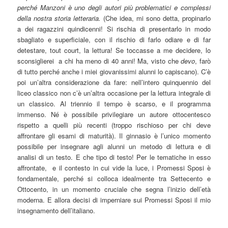
perché Manzoni è uno degli autori più problematici e complessi
della nostra storia letteraria.
(Che idea, mi sono detta, propinarlo
a dei ragazzini quindicenni! Si rischia di presentarlo in modo
sbagliato e superficiale, con il rischio di farlo odiare e di far
detestare, tout court, la lettura! Se toccasse a me decidere, lo
sconsiglierei a chi ha meno di 40 anni! Ma, visto che
devo
, farò
di tutto perché anche i miei giovanissimi alunni lo capiscano). C’è
poi un’altra considerazione da fare: nell’intero quinquennio del
liceo classico non c’è un’altra occasione per la lettura integrale di
un classico. Al triennio il tempo è scarso, e il programma
immenso. Né è possibile privilegiare un autore ottocentesco
rispetto a quelli più recenti (troppo rischioso per chi deve
affrontare gli esami di maturità). Il ginnasio è l’unico momento
possibile per insegnare agli alunni un metodo di lettura e di
analisi di un testo. E che tipo di testo! Per le tematiche in esso
affrontate, e il contesto in cui vide la luce, i Promessi Sposi è
fondamentale, perché si colloca idealmente tra Settecento e
Ottocento, in un momento cruciale che segna l’inizio dell’età
moderna. E allora decisi di imperniare sui Promessi Sposi il mio
insegnamento dell’italiano.