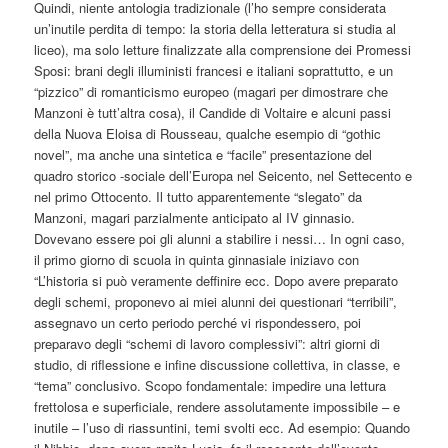
Quindi, niente antologia tradizionale (l’ho sempre considerata
un’inutile perdita di tempo: la storia della letteratura si studia al
liceo), ma solo letture finalizzate alla comprensione dei Promessi
Sposi: brani degli illuministi francesi e italiani soprattutto, e un
“pizzico” di romanticismo europeo (magari per dimostrare che
Manzoni è tutt’altra cosa), il Candide di Voltaire e alcuni passi
della Nuova Eloisa di Rousseau, qualche esempio di “gothic
novel”, ma anche una sintetica e “facile” presentazione del
quadro storico -sociale dell’Europa nel Seicento, nel Settecento e
nel primo Ottocento. Il tutto apparentemente “slegato” da
Manzoni, magari parzialmente anticipato al IV ginnasio.
Dovevano essere poi gli alunni a stabilire i nessi… In ogni caso,
il primo giorno di scuola in quinta ginnasiale iniziavo con
“L’historia si può veramente deffinire ecc. Dopo avere preparato
degli schemi, proponevo ai miei alunni dei questionari “terribili”,
assegnavo un certo periodo perché vi rispondessero, poi
preparavo degli “schemi di lavoro complessivi”: altri giorni di
studio, di riflessione e infine discussione collettiva, in classe, e
“tema” conclusivo. Scopo fondamentale: impedire una lettura
frettolosa e superficiale, rendere assolutamente impossibile – e
inutile – l’uso di riassuntini, temi svolti ecc. Ad esempio: Quando