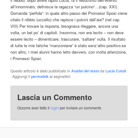
il Nibbio, dopo avere rapito Lucia, fa il resoconto dell’evento
all’innominato, definisce la ragazza “un pulcino”…(cap. XXI).
Domanda “perfida”: in quale altro passo dei Promessi Sposi viene
citato il nibbio (uccello) che rapisce i pulcini dall’aia? (nel cap.
VIII) Per trovare la risposta, bisognava rileggere, ancora una
volta, un bel po’ di capitoli. Insomma, non era lecito – non deve
essere lecito – dimenticare, trascurare, “saltare” nulla. Il risultato
di tutte le mie fatiche “manzoniane” è stato senz’altro positivo:se
non altro, i miei alunni hanno letto davvero, con molta attenzione,
i Promessi Sposi.
Questo articolo è stato pubblicato in
Analisi del testo
da
Lucia Cutuli
. Aggiungi il
permalink
ai segnalibri.
Lascia un Commento
Occorre aver fatto il
login
per inviare un commento