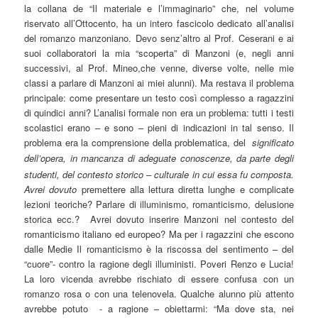
la collana de “Il materiale e l’immaginario” che, nel volume
riservato all’Ottocento, ha un intero fascicolo dedicato all’analisi
del romanzo manzoniano. Devo senz’altro al Prof. Ceserani e ai
suoi collaboratori la mia “scoperta” di Manzoni (e, negli anni
successivi, al Prof. Mineo,che venne, diverse volte, nelle mie
classi a parlare di Manzoni ai miei alunni). Ma restava il problema
principale: come presentare un testo così complesso a ragazzini
di quindici anni? L’analisi formale non era un problema: tutti i testi
scolastici erano – e sono – pieni di indicazioni in tal senso. Il
problema era la comprensione della problematica, del
significato
dell’opera, i
n manc
an
za di adeguate conoscenze, da parte degli
studenti, del contesto storico – culturale in cui essa fu composta.
Avrei dovuto
premettere alla lettura diretta lunghe e complicate
lezioni teoriche? Parlare di illuminismo, romanticismo, delusione
storica ecc.? Avrei dovuto inserire Manzoni nel contesto del
romanticismo italiano ed europeo? Ma per i ragazzini che escono
dalle Medie Il romanticismo è la riscossa del sentimento – del
“cuore”- contro la ragione degli illuministi. Poveri Renzo e Lucia!
La loro vicenda avrebbe rischiato di essere confusa con un
romanzo rosa o con una telenovela. Qualche alunno più attento
avrebbe potuto - a ragione – obiettarmi: “Ma dove sta, nei