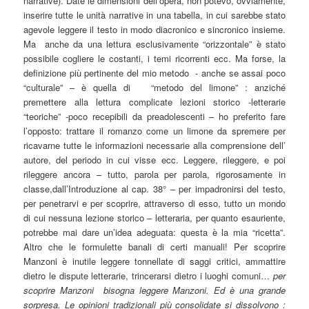
narrative). Date le dimensioni dell’opera, non potevo, ovviamente,
inserire tutte le unità narrative in una tabella, in cui sarebbe stato
agevole leggere il testo in modo diacronico e sincronico insieme.
Ma anche da una lettura esclusivamente “orizzontale” è stato
possibile cogliere le costanti, i temi ricorrenti ecc. Ma forse, la
definizione più pertinente del mio metodo - anche se assai poco
“culturale” – è quella di “metodo del limone” : anziché
premettere alla lettura complicate lezioni storico -letterarie
“teoriche” -poco recepibili da preadolescenti – ho preferito fare
l’opposto: trattare il romanzo come un limone da spremere per
ricavarne tutte le informazioni necessarie alla comprensione dell’
autore, del periodo in cui visse ecc. Leggere, rileggere, e poi
rileggere ancora – tutto, parola per parola, rigorosamente in
classe,dall’Introduzione al cap. 38° – per impadronirsi del testo,
per penetrarvi e per scoprire, attraverso di esso, tutto un mondo
di cui nessuna lezione storico – letteraria, per quanto esauriente,
potrebbe mai dare un’idea adeguata: questa è la mia “ricetta”.
Altro che le formulette banali di certi manuali! Per scoprire
Manzoni è inutile leggere tonnellate di saggi critici, ammattire
dietro le dispute letterarie, trincerarsi dietro i luoghi comuni…
per
scoprire Manzoni bisogna leggere Manzoni. Ed è una grande
sorpresa. Le opinioni tradizionali più consolidate si dissolvono :