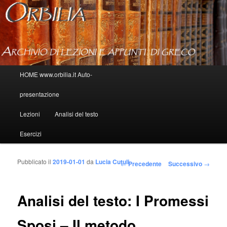
Menu principale
HOME www.orbilia.it Auto-
Vai al contenuto principale
Vai al contenuto secondario
presentazione
Lezioni
Analisi del testo
Esercizi
Pubblicato il
2019-01-01
da
Lucia Cutuli
Navigazione articolo
←
Precedente
Successivo
→
Analisi del testo: I Promessi
Sposi – Il metodo